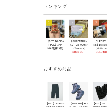
ランキング
1
2
3
【BITE BACK A
【SUPERTHAN
【SUPERT
PPLE】JAM
KS】Big muffler
KS】Big muff
980円(税73円)
（Two tone)
（Multi che
SOLD OUT
SOLD OU
おすすめ商品
【BAL】ST-L
【BAL】STRAIG
【30%OFF】HO