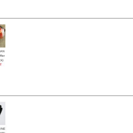
HAN
ler
ck)
T
INE