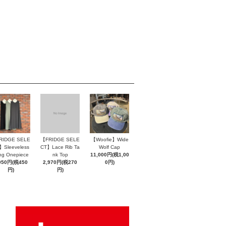
RIDGE SELE
【FRIDGE SELE
【Woofie】Wide
】Sleeveless
CT】Lace Rib Ta
Wolf Cap
ng Onepiece
nk Top
11,000円(税1,00
950円(税450
2,970円(税270
0円)
円)
円)