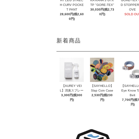
GORE-TEX 
HT LEG STREC
KA KAHA 3 GTX
D STOPPER
H CURV POCKE
TP "GORE-TEX"
OVE
T PANT
30,030円(税2,73
SOLD OU
28,600円(税2,60
0円)
0円)
新着商品
【AUREY VEI
【SAYHELLO】
【SAYHEL
L】消臭スプレー
Slap Coin Case
Eye Know T
3,300円(税300
2,530円(税230
Belt
円)
円)
7,700円(税
円)