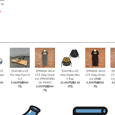
WIN
 GL
T
LO】
【SAYHELLO】
【FRIDGE SELE
【SAYHELLO】
【FRIDGE SELE
【F
ape
The Slap Eyes N
CT】Daily Onepi
New Daylily Mes
CT】Daily Onepi
CT
O,2
ece (FRONT&BA
h Bag
ece (刺繍)
Lo
700
9,900円(税900
CK PRINT)
15,400円(税1,40
6,050円(税550
4,
円)
6,050円(税550
0円)
円)
円)