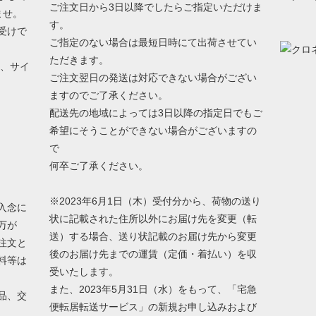
ご注文日から3日以降でしたらご指定いただけま
ませ。
す。
受けで
ご指定のない場合は最短日時にて出荷させてい
ただきます。
う、サイ
ご注文翌日の発送は対応できない場合がござい
ますのでご了承ください。
配送先の地域によっては3日以降の指定日でもご
希望にそうことができない場合がございますの
で
何卒ご了承ください。
※2023年6月1日（木）受付分から、荷物の送り
入念に
状に記載された住所以外にお届け先を変更（転
万が
送）する場合、送り状記載のお届け先から変更
注文と
後のお届け先までの運賃（定価・着払い）を収
料等は
受いたします。
また、2023年5月31日（水）をもって、「宅急
品、交
便転居転送サービス」の新規お申し込みおよび