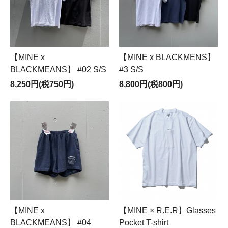
【MINE x
【MINE x BLACKMENS】
BLACKMEANS】 #02 S/S
#3 S/S
8,250円(税750円)
8,800円(税800円)
【MINE x
【MINE × R.E.R】Glasses
BLACKMEANS】 #04
Pocket T-shirt