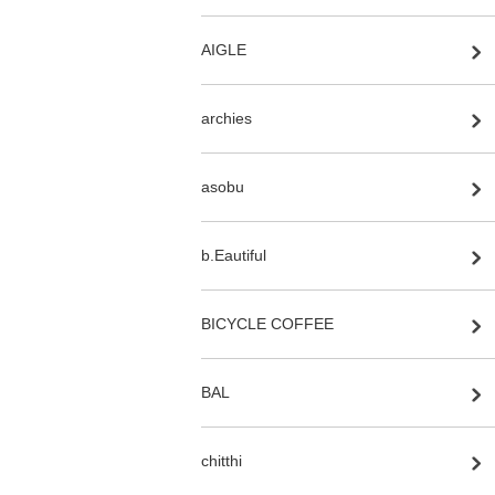
AIGLE
archies
asobu
b.Eautiful
BICYCLE COFFEE
BAL
chitthi