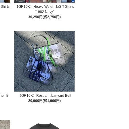
Shirts
【GR10K】Heavy Weight L/S T-Shirts
"1982 Navy"
30,250円(税2,750円)
ll li
【GR10K】Restraint Lanyard Belt
20,900円(税1,900円)