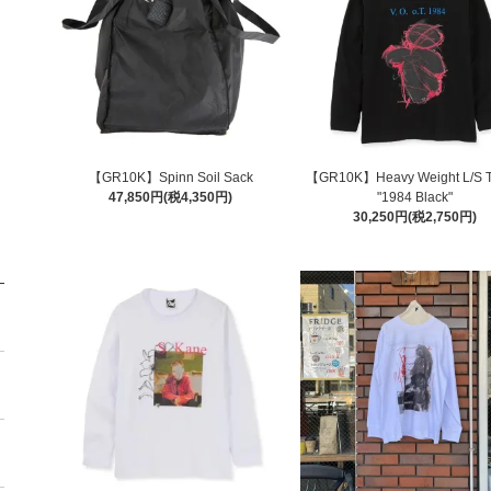
【GR10K】Spinn Soil Sack
【GR10K】Heavy Weight L/S T-
47,850円(税4,350円)
"1984 Black"
30,250円(税2,750円)