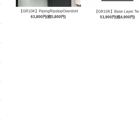
【GR10K】PipingRipstopOvershirt
【GR10K】Base Layer Te
63,800円(税5,800円)
53,900円(税4,900円)