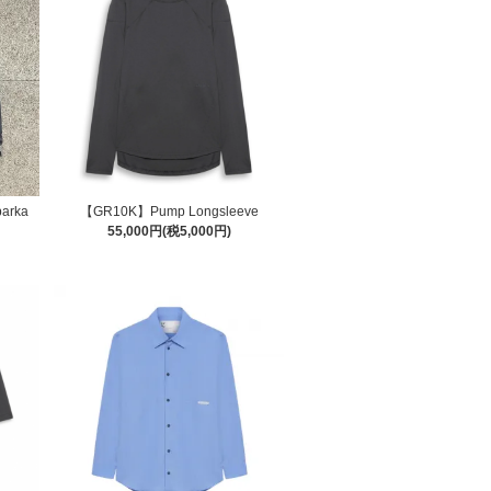
parka
【GR10K】Pump Longsleeve
55,000円(税5,000円)