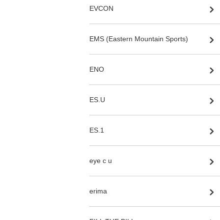
EVCON
EMS (Eastern Mountain Sports)
ENO
ES.U
ES.1
eye c u
erima