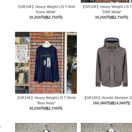
【GR10K】Heavy Weight L/S T-Shirt
【GR10K】Heavy Weight L/S T-
"Kane White"
"DBR White"
30,250円(税2,750円)
30,250円(税2,750円)
【GR10K】Heavy Weight L/S T-Shirts
【GR10K】Hoodie Skeleton She
"Blue Navy"
160,380円(税14,580円)
30,250円(税2,750円)