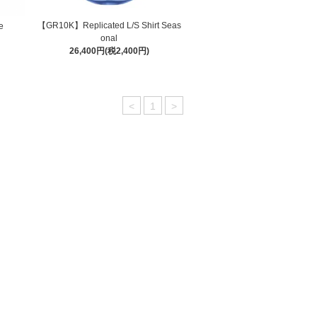
【GR10K】Replicated L/S Shirt Seas
e
onal
26,400円(税2,400円)
<
1
>