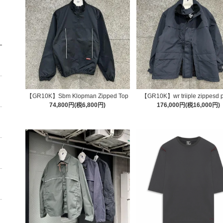
【GR10K】Sbm Klopman Zipped Top
【GR10K】wr triiple zippesd 
74,800円(税6,800円)
176,000円(税16,000円)