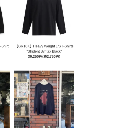
Shirt
【GR10K】Heavy Weight L/S T-Shirts
"Strident Syntax Black"
30,250円(税2,750円)