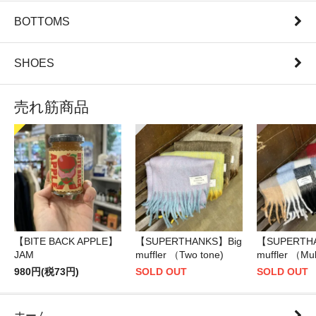
BOTTOMS
SHOES
売れ筋商品
【BITE BACK APPLE】
【SUPERTHANKS】Big
【SUPERTH
JAM
muffler （Two tone)
muffler （Mul
980円(税73円)
SOLD OUT
SOLD OUT
ホーム