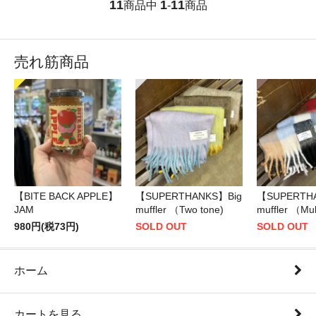
11
1
11
商品中
-
商品
売れ筋商品
【BITE BACK APPLE】
【SUPERTHANKS】Big
【SUPERTH
JAM
muffler （Two tone)
muffler （Mul
980円(税73円)
SOLD OUT
SOLD OUT
ホーム
カートを見る