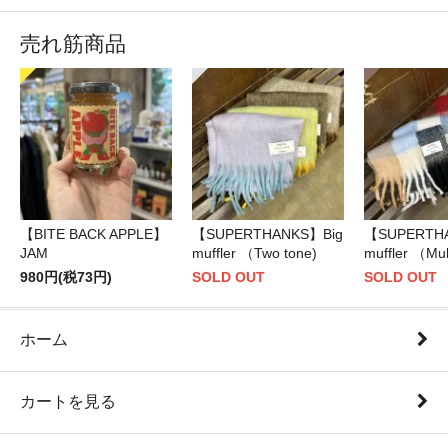
売れ筋商品
【BITE BACK APPLE】
【SUPERTHANKS】Big
【SUPERTH
JAM
muffler （Two tone)
muffler （Mul
980円(税73円)
SOLD OUT
SOLD OUT
ホーム
カートを見る