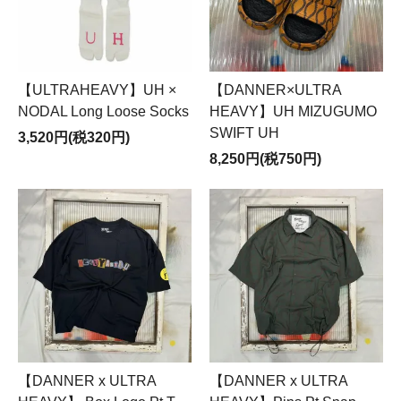
【ULTRAHEAVY】UH ×
【DANNER×ULTRA
NODAL Long Loose Socks
HEAVY】UH MIZUGUMO
SWIFT UH
3,520円(税320円)
8,250円(税750円)
【DANNER x ULTRA
【DANNER x ULTRA