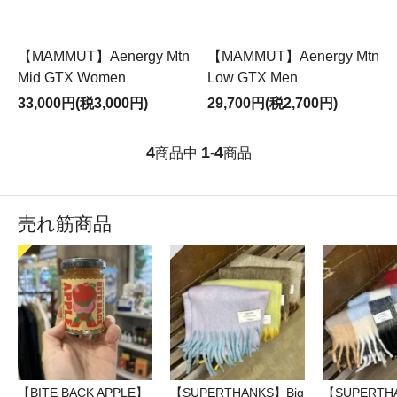
【MAMMUT】Aenergy Mtn
【MAMMUT】Aenergy Mtn
Mid GTX Women
Low GTX Men
33,000円(税3,000円)
29,700円(税2,700円)
4
1
4
商品中
-
商品
売れ筋商品
【BITE BACK APPLE】
【SUPERTHANKS】Big
【SUPERTH