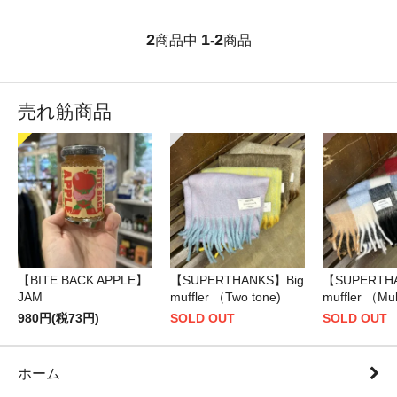
2
1
2
商品中
-
商品
売れ筋商品
【BITE BACK APPLE】
【SUPERTHANKS】Big
【SUPERTH
JAM
muffler （Two tone)
muffler （Mul
980円(税73円)
SOLD OUT
SOLD OUT
ホーム