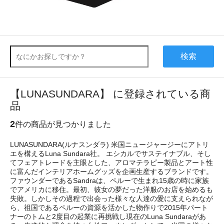
検索
【LUNASUNDARA】 に登録されている商
品
2
件の商品が見つかりました
LUNASUNDARA(ルナスンダラ) 米国ニュージャージーにアトリ
エを構えるLuna Sundara社。 エシカルでサステイナブル、そし
てフェアトレードを主眼とした、アロマテラピー製品とアート性
に富んだインテリアホームグッズを企画生産するブランドです。
ファウンダーであるSandraは、ペルーで生まれ15歳の時に家族
でアメリカに移住。最初、彼女の夢だった洋服のお店を始めるも
失敗。しかしその過程で出会った様々な人達の愛に支えられなが
ら、祖国であるペルーの資源を活かした物作りで2015年パート
ナーのトムと2度目の起業に再挑戦し現在のLuna Sundaraがあ