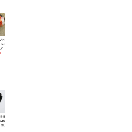
HAN
ler
ck)
T
INE
WIN
 GL