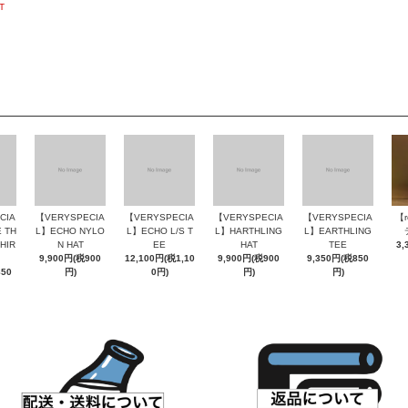
T
CIA
【VERYSPECIA
【VERYSPECIA
【VERYSPECIA
【VERYSPECIA
【
 TH
L】ECHO NYLO
L】ECHO L/S T
L】HARTHLING
L】EARTHLING
SHIR
N HAT
EE
HAT
TEE
3,
9,900円(税900
12,100円(税1,10
9,900円(税900
9,350円(税850
850
円)
0円)
円)
円)