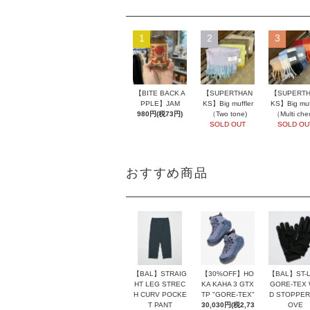
1
2
3
【BITE BACK A
【SUPERTHAN
【SUPERT
PPLE】JAM
KS】Big muffler
KS】Big muff
980円(税73円)
（Two tone)
（Multi che
SOLD OUT
SOLD OU
おすすめ商品
【BAL】ST-L
【BAL】STRAIG
【30%OFF】HO
GORE-TEX 
HT LEG STREC
KA KAHA 3 GTX
D STOPPER
H CURV POCKE
TP "GORE-TEX"
OVE
T PANT
30,030円(税2,73