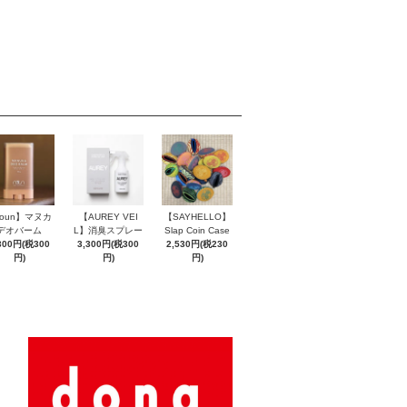
roun】マヌカ
【AUREY VEI
【SAYHELLO】
デオバーム
L】消臭スプレー
Slap Coin Case
300円(税300
3,300円(税300
2,530円(税230
円)
円)
円)