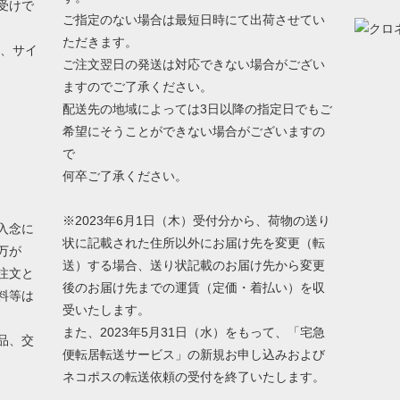
受けで
ご指定のない場合は最短日時にて出荷させてい
ただきます。
う、サイ
ご注文翌日の発送は対応できない場合がござい
ますのでご了承ください。
配送先の地域によっては3日以降の指定日でもご
希望にそうことができない場合がございますの
で
何卒ご了承ください。
※2023年6月1日（木）受付分から、荷物の送り
入念に
状に記載された住所以外にお届け先を変更（転
万が
送）する場合、送り状記載のお届け先から変更
注文と
後のお届け先までの運賃（定価・着払い）を収
料等は
受いたします。
また、2023年5月31日（水）をもって、「宅急
品、交
便転居転送サービス」の新規お申し込みおよび
ネコポスの転送依頼の受付を終了いたします。