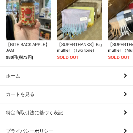
【BITE BACK APPLE】
【SUPERTHANKS】Big
【SUPERTH
JAM
muffler （Two tone)
muffler （Mul
980円(税73円)
SOLD OUT
SOLD OUT
ホーム
カートを見る
特定商取引法に基づく表記
プライバシーポリシー