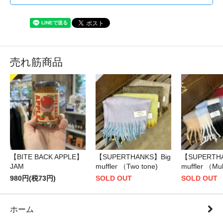
売れ筋商品
【BITE BACK APPLE】
【SUPERTHANKS】Big
【SUPERTH
JAM
muffler （Two tone)
muffler （Mul
980円(税73円)
SOLD OUT
SOLD OUT
ホーム