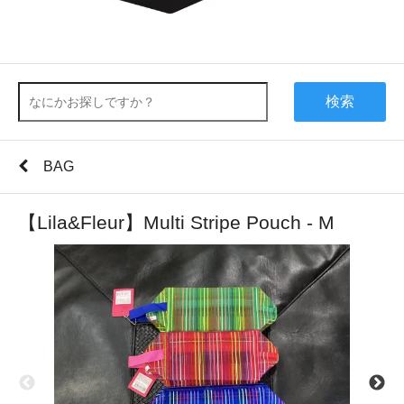
検索
BAG
【Lila&Fleur】Multi Stripe Pouch - M