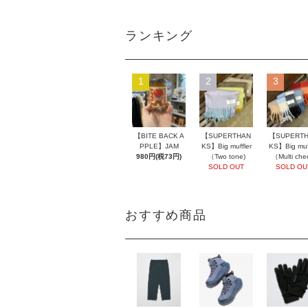
ランキング
1
2
3
【BITE BACK A
【SUPERTHAN
【SUPERT
PPLE】JAM
KS】Big muffler
KS】Big muff
980円(税73円)
（Two tone)
（Multi che
SOLD OUT
SOLD OU
おすすめ商品