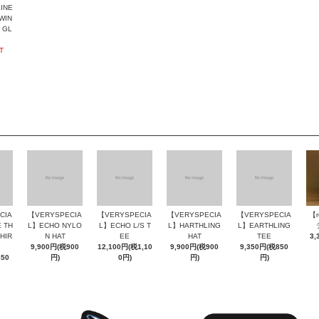
INE
WIN
 GL
T
CIA
【VERYSPECIA
【VERYSPECIA
【VERYSPECIA
【VERYSPECIA
【
 TH
L】ECHO NYLO
L】ECHO L/S T
L】HARTHLING
L】EARTHLING
SHIR
N HAT
EE
HAT
TEE
3,
9,900円(税900
12,100円(税1,10
9,900円(税900
9,350円(税850
850
円)
0円)
円)
円)