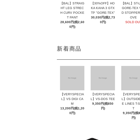
【BAL】ST-L
【BAL】STRAIG
【30%OFF】HO
GORE-TEX 
HT LEG STREC
KA KAHA 3 GTX
D STOPPER
H CURV POCKE
TP "GORE-TEX"
OVE
T PANT
30,030円(税2,73
SOLD OU
28,600円(税2,60
0円)
0円)
新着商品
【VERYSPECIA
【VERYSPECIA
【VERYSPE
L】VS DIGI CA
L】VS-DOS TEE
L】OUTSIDE
M
9,350円(税850
E LINES T-
13,200円(税1,20
円)
T
0円)
9,350円(税
円)