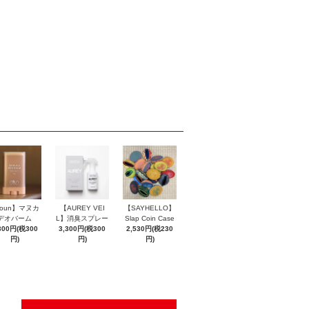
roun】マヌカ
【AUREY VEI
【SAYHELLO】
デオバーム
L】消臭スプレー
Slap Coin Case
300円(税300
3,300円(税300
2,530円(税230
円)
円)
円)