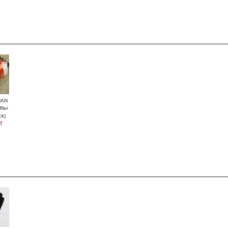
HAN
ler
ck)
T