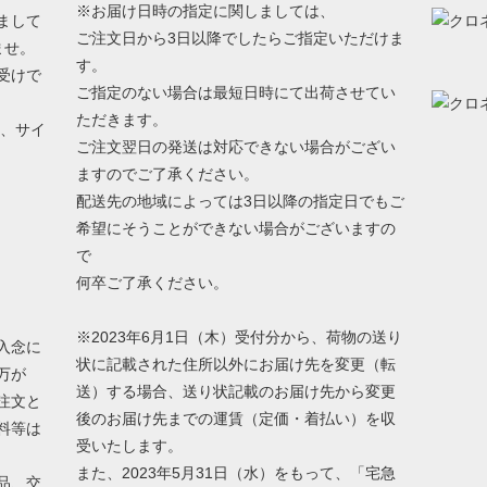
※お届け日時の指定に関しましては、
まして
ご注文日から3日以降でしたらご指定いただけま
ませ。
す。
受けで
ご指定のない場合は最短日時にて出荷させてい
ただきます。
う、サイ
ご注文翌日の発送は対応できない場合がござい
ますのでご了承ください。
配送先の地域によっては3日以降の指定日でもご
希望にそうことができない場合がございますの
で
何卒ご了承ください。
※2023年6月1日（木）受付分から、荷物の送り
入念に
状に記載された住所以外にお届け先を変更（転
万が
送）する場合、送り状記載のお届け先から変更
注文と
後のお届け先までの運賃（定価・着払い）を収
料等は
受いたします。
また、2023年5月31日（水）をもって、「宅急
品、交