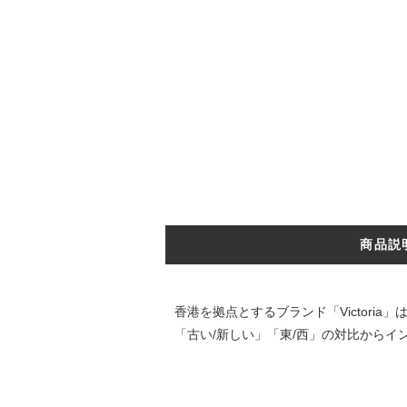
商品説
香港を拠点とするブランド「Victori
「古い/新しい」「東/西」の対比から