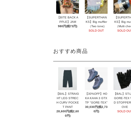
【BITE BACK A
【SUPERTHAN
【SUPERT
PPLE】JAM
KS】Big muffler
KS】Big muff
980円(税73円)
（Two tone)
（Multi che
SOLD OUT
SOLD OU
おすすめ商品
【BAL】ST-L
【BAL】STRAIG
【30%OFF】HO
GORE-TEX 
HT LEG STREC
KA KAHA 3 GTX
D STOPPER
H CURV POCKE
TP "GORE-TEX"
OVE
T PANT
30,030円(税2,73
SOLD OU
28,600円(税2,60
0円)
0円)