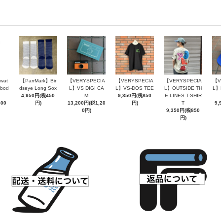
wat
【ParrMark】Bir
【VERYSPECIA
【VERYSPECIA
【VERYSPECIA
【V
sbod
dseye Long Sox
L】VS DIGI CA
L】VS-DOS TEE
L】OUTSIDE TH
L】
4,950円(税450
M
9,350円(税850
E LINES T-SHIR
800
円)
13,200円(税1,20
円)
T
9,
0円)
9,350円(税850
円)