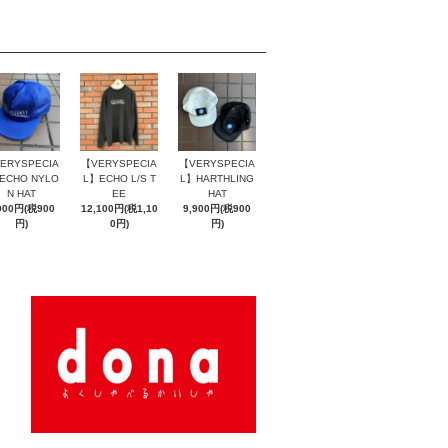
ERYSPECIA
【VERYSPECIA
【VERYSPECIA
ECHO NYLO
L】ECHO L/S T
L】HARTHLING
N HAT
EE
HAT
900円(税900
12,100円(税1,10
9,900円(税900
円)
0円)
円)