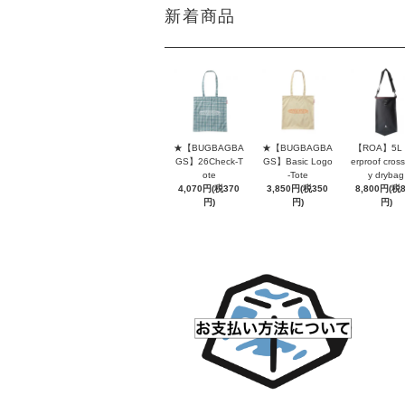
新着商品
★【BUGBAGBA
★【BUGBAGBA
【ROA】5L 
GS】26Check-T
GS】Basic Logo
erproof cros
ote
-Tote
y drybag
4,070円(税370
3,850円(税350
8,800円(税
円)
円)
円)