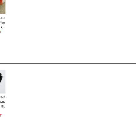
HAN
ler
ck)
T
INE
WIN
 GL
T