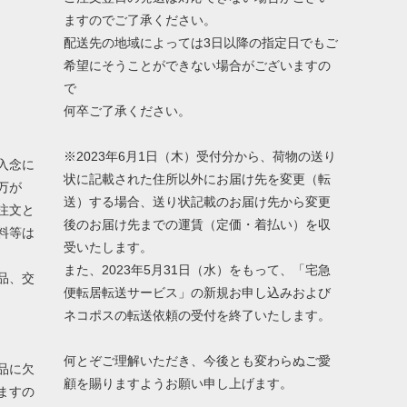
ますのでご了承ください。
配送先の地域によっては3日以降の指定日でもご
希望にそうことができない場合がございますの
で
何卒ご了承ください。
※2023年6月1日（木）受付分から、荷物の送り
入念に
状に記載された住所以外にお届け先を変更（転
万が
送）する場合、送り状記載のお届け先から変更
注文と
後のお届け先までの運賃（定価・着払い）を収
料等は
受いたします。
また、2023年5月31日（水）をもって、「宅急
品、交
便転居転送サービス」の新規お申し込みおよび
ネコポスの転送依頼の受付を終了いたします。
何とぞご理解いただき、今後とも変わらぬご愛
品に欠
顧を賜りますようお願い申し上げます。
ますの