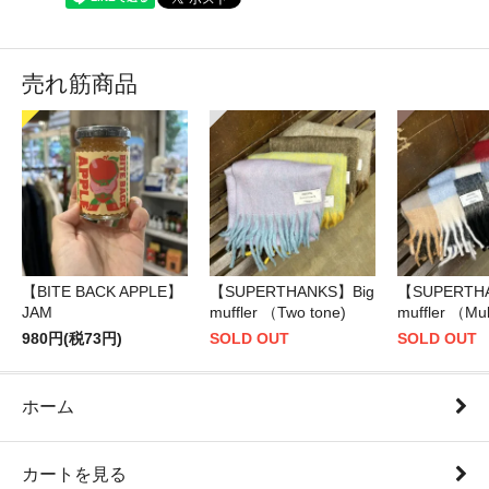
売れ筋商品
【BITE BACK APPLE】
【SUPERTHANKS】Big
【SUPERTH
JAM
muffler （Two tone)
muffler （Mul
980円(税73円)
SOLD OUT
SOLD OUT
ホーム
カートを見る