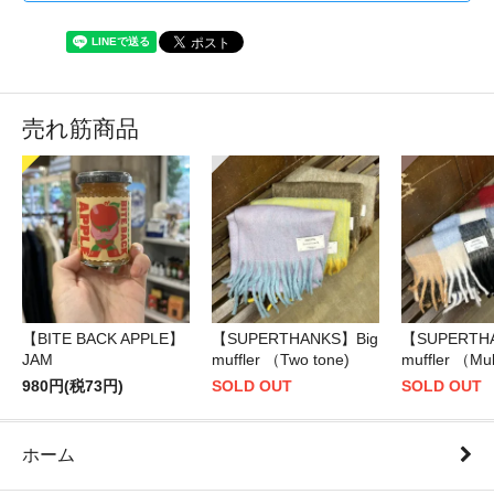
売れ筋商品
【BITE BACK APPLE】
【SUPERTHANKS】Big
【SUPERTH
JAM
muffler （Two tone)
muffler （Mul
980円(税73円)
SOLD OUT
SOLD OUT
ホーム