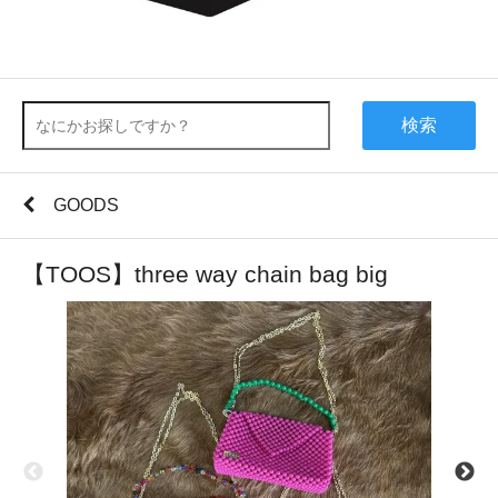
検索
GOODS
【TOOS】three way chain bag big