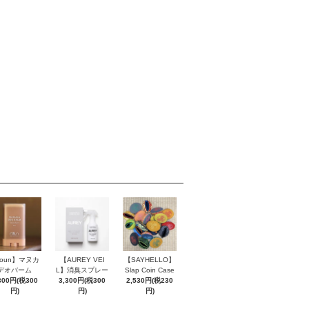
roun】マヌカ
【AUREY VEI
【SAYHELLO】
デオバーム
L】消臭スプレー
Slap Coin Case
300円(税300
3,300円(税300
2,530円(税230
円)
円)
円)