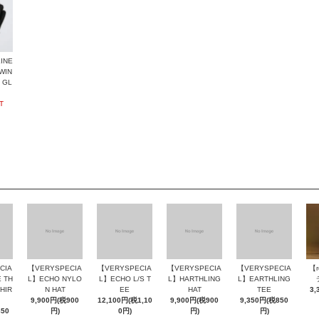
INE
WIN
 GL
T
CIA
【VERYSPECIA
【VERYSPECIA
【VERYSPECIA
【VERYSPECIA
【
 TH
L】ECHO NYLO
L】ECHO L/S T
L】HARTHLING
L】EARTHLING
SHIR
N HAT
EE
HAT
TEE
3,
9,900円(税900
12,100円(税1,10
9,900円(税900
9,350円(税850
850
円)
0円)
円)
円)