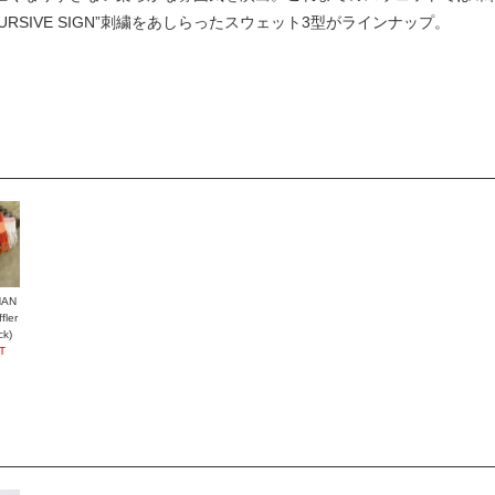
RSIVE SIGN”刺繍をあしらったスウェット3型がラインナップ。
HAN
ler
ck)
T