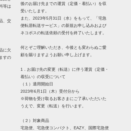
後のお届け先までの運賃（定価・着払い）を収
料等は
受いたします。
また、2023年5月31日（水）をもって、「宅急
品、交
便転居転送サービス」の新規お申し込みおよび
ネコポスの転送依頼の受付を終了いたします。
何とぞご理解いただき、今後とも変わらぬご愛
品に欠
顧を賜りますようお願い申し上げます。
ますの
1．お届け先の変更（転送）に伴う運賃（定価・
着払い）の収受について
（１）適用開始日
2023年6月1日（木）受付分から
※荷物を受け取るお客さまにご了承いただいた
うえで、変更（転送）を行います。
（２）対象商品
宅急便、宅急便コンパクト、EAZY、国際宅急便