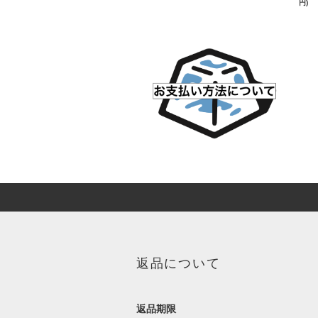
円)
返品について
返品期限