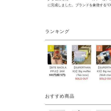
に完成しました。ブランドを象徴する“CU
ランキング
1
2
3
【BITE BACK A
【SUPERTHAN
【SUPERT
PPLE】JAM
KS】Big muffler
KS】Big muff
980円(税73円)
（Two tone)
（Multi che
SOLD OUT
SOLD OU
おすすめ商品