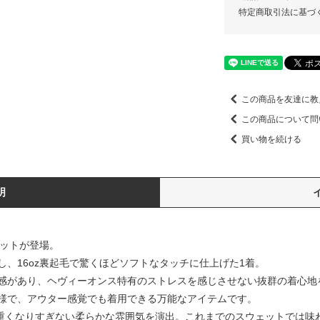
特定商取引法に基づ
この商品を友達に教
この商品について問
買い物を続ける
明
ェットが登場。
、16oz裏起毛で驚くほどソフトなタッチに仕上げた1着。
感があり、ヘヴィーオンス特有のストレスを感じさせない抜群の着心地
様で、アウター感覚でも着用できる万能なアイテムです。
ーは、重くなりすぎない柔らかな雰囲気を演出。これまでのスウェットでは味