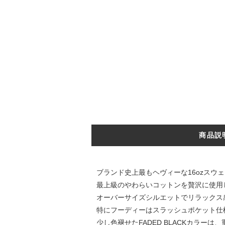
商品説
ブランド史上最もヘヴィーな16ozスウ
最上級のやわらいコットンを贅沢に使用し
オーバーサイズシルエットでリラックス
特にフーディーはスラッシュポケット仕
少し色褪せたFADED BLACKカラ