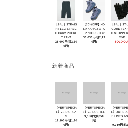
【BAL】ST-L
【BAL】STRAIG
【30%OFF】HO
GORE-TEX 
HT LEG STREC
KA KAHA 3 GTX
D STOPPER
H CURV POCKE
TP "GORE-TEX"
OVE
T PANT
30,030円(税2,73
SOLD OU
28,600円(税2,60
0円)
0円)
新着商品
【VERYSPECIA
【VERYSPECIA
【VERYSPE
L】VS DIGI CA
L】VS-DOS TEE
L】OUTSIDE
M
9,350円(税850
E LINES T-
13,200円(税1,20
円)
T
0円)
9,350円(税