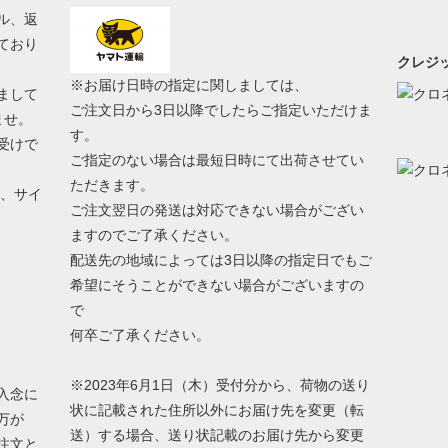
ル、返
ており
クレジッ
※お届け日時の指定に関しましては、
まして
ご注文日から3日以降でしたらご指定いただけま
ませ。
す。
受けで
ご指定のない場合は最短日時にて出荷させてい
ただきます。
う、サイ
ご注文翌日の発送は対応できない場合がござい
ますのでご了承ください。
配送先の地域によっては3日以降の指定日でもご
希望にそうことができない場合がございますの
で
何卒ご了承ください。
※2023年6月1日（木）受付分から、荷物の送り
入念に
状に記載された住所以外にお届け先を変更（転
万が
送）する場合、送り状記載のお届け先から変更
注文と