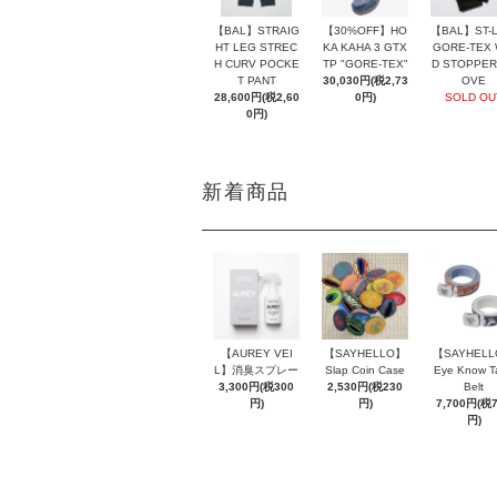
【BAL】ST-L
【BAL】STRAIG
【30%OFF】HO
GORE-TEX 
HT LEG STREC
KA KAHA 3 GTX
D STOPPER
H CURV POCKE
TP "GORE-TEX"
OVE
T PANT
30,030円(税2,73
SOLD OU
28,600円(税2,60
0円)
0円)
新着商品
【AUREY VEI
【SAYHELLO】
【SAYHEL
L】消臭スプレー
Slap Coin Case
Eye Know T
3,300円(税300
2,530円(税230
Belt
円)
円)
7,700円(税
円)