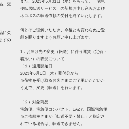
また、2023年5月31日（水）をもって、「宅急
品、交
便転居転送サービス」の新規お申し込みおよび
ネコポスの転送依頼の受付を終了いたします。
何とぞご理解いただき、今後とも変わらぬご愛
品に欠
顧を賜りますようお願い申し上げます。
ますの
1．お届け先の変更（転送）に伴う運賃（定価・
着払い）の収受について
（１）適用開始日
2023年6月1日（木）受付分から
※荷物を受け取るお客さまにご了承いただいた
うえで、変更（転送）を行います。
（２）対象商品
宅急便、宅急便コンパクト、EAZY、国際宅急便
※ご依頼主さまが「転送不要・禁止」と指定さ
れている場合は、転送できません。