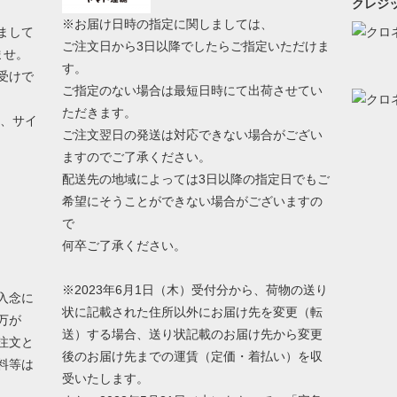
クレジッ
※お届け日時の指定に関しましては、
まして
ご注文日から3日以降でしたらご指定いただけま
ませ。
す。
受けで
ご指定のない場合は最短日時にて出荷させてい
ただきます。
う、サイ
ご注文翌日の発送は対応できない場合がござい
ますのでご了承ください。
配送先の地域によっては3日以降の指定日でもご
希望にそうことができない場合がございますの
で
何卒ご了承ください。
※2023年6月1日（木）受付分から、荷物の送り
入念に
状に記載された住所以外にお届け先を変更（転
万が
送）する場合、送り状記載のお届け先から変更
注文と
後のお届け先までの運賃（定価・着払い）を収
料等は
受いたします。