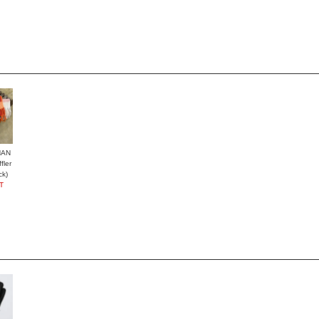
HAN
ler
ck)
T