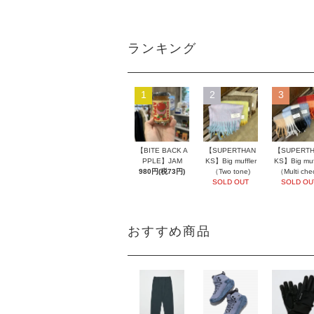
ランキング
1
2
3
【BITE BACK A
【SUPERTHAN
【SUPERT
PPLE】JAM
KS】Big muffler
KS】Big muff
980円(税73円)
（Two tone)
（Multi che
SOLD OUT
SOLD OU
おすすめ商品