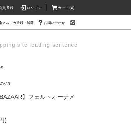
会員登録
ログイン
カート(0)
メルマガ登録・解除
お問い合わせ
pping site leading sentence
AR
AZAAR
AD BAZAAR】フェルトオーナメ
円)