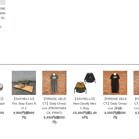
INE
WIN
 GL
T
LO】
【SAYHELLO】
【FRIDGE SELE
【SAYHELLO】
【FRIDGE SELE
【F
ape
The Slap Eyes N
CT】Daily Onepi
New Daylily Mes
CT】Daily Onepi
CT
O,2
ece (FRONT&BA
h Bag
ece (刺繍)
Lo
700
9,900円(税900
CK PRINT)
15,400円(税1,40
6,050円(税550
4,
円)
6,050円(税550
0円)
円)
円)