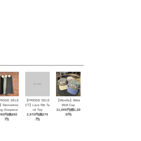
RIDGE SELE
【FRIDGE SELE
【Woofie】Wide
】Sleeveless
CT】Lace Rib Ta
Wolf Cap
ng Onepiece
nk Top
11,000円(税1,00
950円(税450
2,970円(税270
0円)
円)
円)