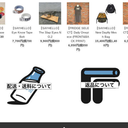
LO】
【SAYHELLO】
【SAYHELLO】
【FRIDGE SELE
【SAYHELLO】
【F
ase
Eye Know Tape
The Slap Eyes N
CT】Daily Onepi
New Daylily Mes
CT】
230
Belt
O,2
ece (FRONT&BA
h Bag
7,700円(税700
9,900円(税900
CK PRINT)
15,400円(税1,40
6,
円)
円)
6,050円(税550
0円)
円)