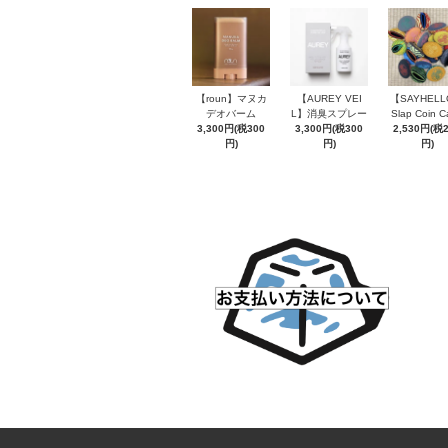
【roun】マヌカ
【AUREY VEI
【SAYHEL
デオバーム
L】消臭スプレー
Slap Coin C
3,300円(税300
3,300円(税300
2,530円(税
円)
円)
円)