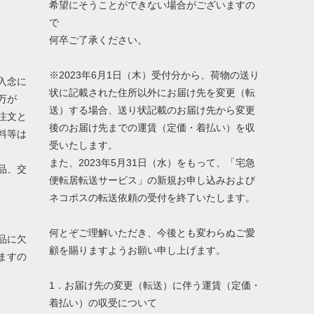
希望にそうことができない場合がございますの
で
何卒ご了承ください。
※2023年6月1日（木）受付分から、荷物の送り
入念に
状に記載された住所以外にお届け先を変更（転
万が
送）する場合、送り状記載のお届け先から変更
注文と
後のお届け先までの運賃（定価・着払い）を収
料等は
受いたします。
また、2023年5月31日（水）をもって、「宅急
品、交
便転居転送サービス」の新規お申し込みおよび
ネコポスの転送依頼の受付を終了いたします。
何とぞご理解いただき、今後とも変わらぬご愛
品に欠
顧を賜りますようお願い申し上げます。
ますの
1．お届け先の変更（転送）に伴う運賃（定価・
着払い）の収受について