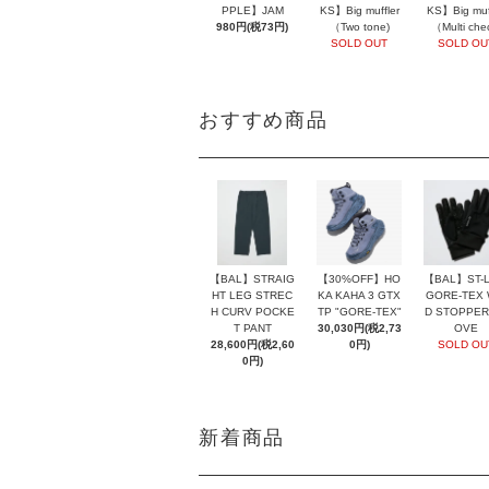
PPLE】JAM
KS】Big muffler
KS】Big muff
980円(税73円)
（Two tone)
（Multi che
SOLD OUT
SOLD OU
おすすめ商品
【BAL】ST-L
【BAL】STRAIG
【30%OFF】HO
GORE-TEX 
HT LEG STREC
KA KAHA 3 GTX
D STOPPER
H CURV POCKE
TP "GORE-TEX"
OVE
T PANT
30,030円(税2,73
SOLD OU
28,600円(税2,60
0円)
0円)
新着商品