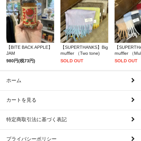
【BITE BACK APPLE】
【SUPERTHANKS】Big
【SUPERTH
JAM
muffler （Two tone)
muffler （Mul
980円(税73円)
SOLD OUT
SOLD OUT
ホーム
カートを見る
特定商取引法に基づく表記
プライバシーポリシー