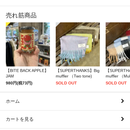
売れ筋商品
【BITE BACK APPLE】
【SUPERTHANKS】Big
【SUPERTH
JAM
muffler （Two tone)
muffler （Mul
980円(税73円)
SOLD OUT
SOLD OUT
ホーム
カートを見る