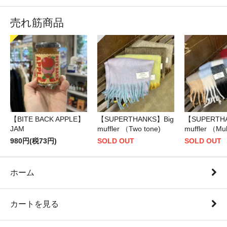
売れ筋商品
【BITE BACK APPLE】
【SUPERTHANKS】Big
【SUPERTH
JAM
muffler （Two tone)
muffler （Mul
980円(税73円)
SOLD OUT
SOLD OUT
ホーム
カートを見る