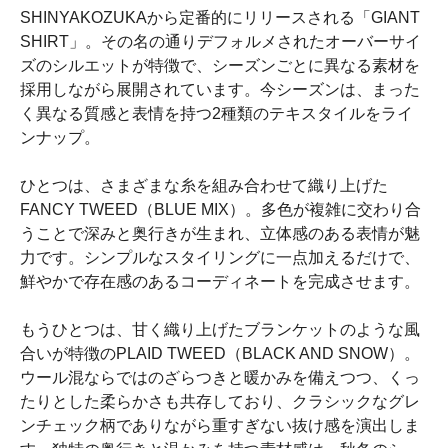
SHINYAKOZUKAから定番的にリリースされる「GIANT
SHIRT」。その名の通りデフォルメされたオーバーサイ
ズのシルエットが特徴で、シーズンごとに異なる素材を
採用しながら展開されています。今シーズンは、まった
く異なる質感と表情を持つ2種類のテキスタイルをライ
ンナップ。
ひとつは、さまざまな糸を組み合わせて織り上げた
FANCY TWEED（BLUE MIX）。多色が複雑に交わり合
うことで深みと奥行きが生まれ、立体感のある表情が魅
力です。シンプルなスタイリングに一点加えるだけで、
鮮やかで存在感のあるコーディネートを完成させます。
もうひとつは、甘く織り上げたブランケットのような風
合いが特徴のPLAID TWEED（BLACK AND SNOW）。
ウール混ならではのざらつきと暖かみを備えつつ、くっ
たりとした柔らかさも共存しており、クラシックなグレ
ンチェック柄でありながら重すぎない抜け感を演出しま