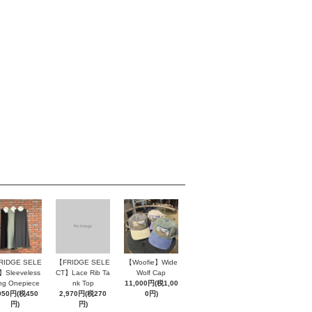
RIDGE SELE
【FRIDGE SELE
【Woofie】Wide
】Sleeveless
CT】Lace Rib Ta
Wolf Cap
ng Onepiece
nk Top
11,000円(税1,00
950円(税450
2,970円(税270
0円)
円)
円)