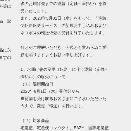
後のお届け先までの運賃（定価・着払い）を収
料等は
受いたします。
また、2023年5月31日（水）をもって、「宅急
品、交
便転居転送サービス」の新規お申し込みおよび
ネコポスの転送依頼の受付を終了いたします。
何とぞご理解いただき、今後とも変わらぬご愛
品に欠
顧を賜りますようお願い申し上げます。
ますの
1．お届け先の変更（転送）に伴う運賃（定価・
着払い）の収受について
（１）適用開始日
2023年6月1日（木）受付分から
※荷物を受け取るお客さまにご了承いただいた
うえで、変更（転送）を行います。
（２）対象商品
宅急便、宅急便コンパクト、EAZY、国際宅急便