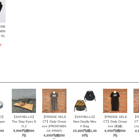
INE
WIN
 GL
T
LO】
【SAYHELLO】
【FRIDGE SELE
【SAYHELLO】
【FRIDGE SELE
【F
ape
The Slap Eyes N
CT】Daily Onepi
New Daylily Mes
CT】Daily Onepi
CT
O,2
ece (FRONT&BA
h Bag
ece (刺繍)
Lo
700
9,900円(税900
CK PRINT)
15,400円(税1,40
6,050円(税550
4,
円)
6,050円(税550
0円)
円)