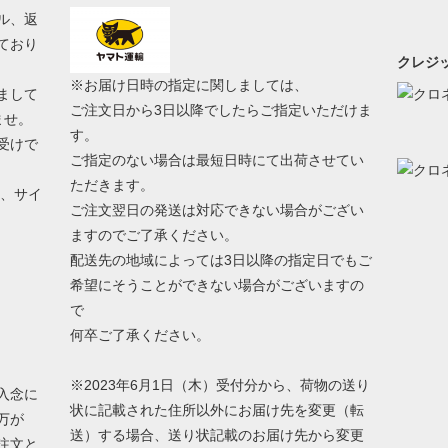
ル、返
ており
クレジッ
※お届け日時の指定に関しましては、
まして
ご注文日から3日以降でしたらご指定いただけま
ませ。
す。
受けで
ご指定のない場合は最短日時にて出荷させてい
ただきます。
う、サイ
ご注文翌日の発送は対応できない場合がござい
ますのでご了承ください。
配送先の地域によっては3日以降の指定日でもご
希望にそうことができない場合がございますの
で
何卒ご了承ください。
※2023年6月1日（木）受付分から、荷物の送り
入念に
状に記載された住所以外にお届け先を変更（転
万が
送）する場合、送り状記載のお届け先から変更
注文と