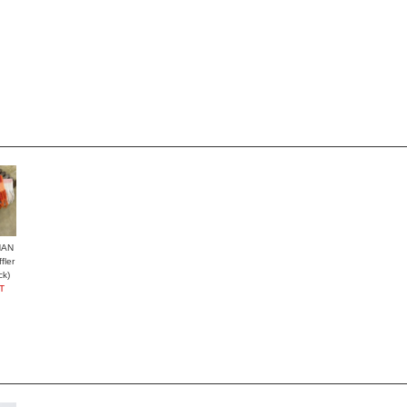
HAN
ler
ck)
T