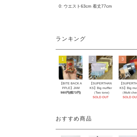
0: ウエスト63cm 着丈77cm
ランキング
1
2
3
【BITE BACK A
【SUPERTHAN
【SUPERT
PPLE】JAM
KS】Big muffler
KS】Big muff
980円(税73円)
（Two tone)
（Multi che
SOLD OUT
SOLD OU
おすすめ商品