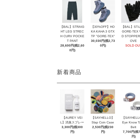
【BAL】ST-L
【BAL】STRAIG
【30%OFF】HO
GORE-TEX 
HT LEG STREC
KA KAHA 3 GTX
D STOPPER
H CURV POCKE
TP "GORE-TEX"
OVE
T PANT
30,030円(税2,73
SOLD OU
28,600円(税2,60
0円)
0円)
新着商品
【AUREY VEI
【SAYHELLO】
【SAYHEL
L】消臭スプレー
Slap Coin Case
Eye Know T
3,300円(税300
2,530円(税230
Belt
円)
円)
7,700円(税
円)