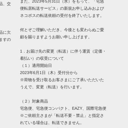
また、2023年5月31日（水）をもって、「宅急
品、交
便転居転送サービス」の新規お申し込みおよび
ネコポスの転送依頼の受付を終了いたします。
何とぞご理解いただき、今後とも変わらぬご愛
品に欠
顧を賜りますようお願い申し上げます。
ますの
1．お届け先の変更（転送）に伴う運賃（定価・
着払い）の収受について
（１）適用開始日
2023年6月1日（木）受付分から
※荷物を受け取るお客さまにご了承いただいた
うえで、変更（転送）を行います。
（２）対象商品
宅急便、宅急便コンパクト、EAZY、国際宅急便
※ご依頼主さまが「転送不要・禁止」と指定さ
れている場合は、転送できません。