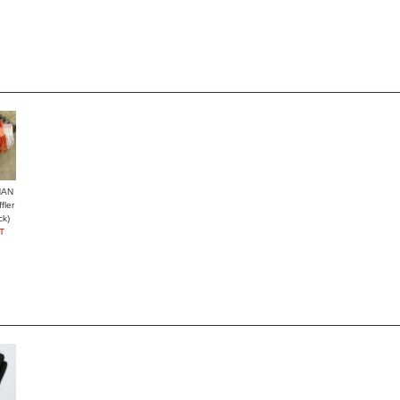
HAN
ler
ck)
T