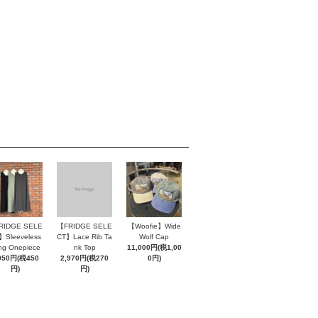
RIDGE SELE
【FRIDGE SELE
【Woofie】Wide
】Sleeveless
CT】Lace Rib Ta
Wolf Cap
ng Onepiece
nk Top
11,000円(税1,00
950円(税450
2,970円(税270
0円)
円)
円)