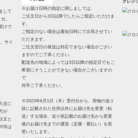
クレジッ
※お届け日時の指定に関しましては、
まして
ご注文日から3日以降でしたらご指定いただけま
ませ。
す。
受けで
ご指定のない場合は最短日時にて出荷させてい
ただきます。
う、サイ
ご注文翌日の発送は対応できない場合がござい
ますのでご了承ください。
配送先の地域によっては3日以降の指定日でもご
希望にそうことができない場合がございますの
で
何卒ご了承ください。
※2023年6月1日（木）受付分から、荷物の送り
入念に
状に記載された住所以外にお届け先を変更（転
万が
送）する場合、送り状記載のお届け先から変更
注文と
後のお届け先までの運賃（定価・着払い）を収
料等は
受いたします。