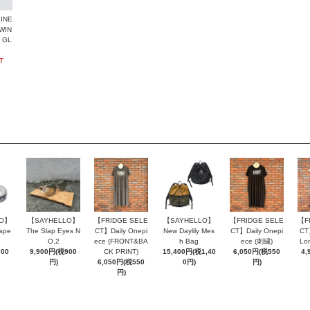
INE
WIN
 GL
T
LO】
【SAYHELLO】
【FRIDGE SELE
【SAYHELLO】
【FRIDGE SELE
【F
ape
The Slap Eyes N
CT】Daily Onepi
New Daylily Mes
CT】Daily Onepi
CT
O,2
ece (FRONT&BA
h Bag
ece (刺繍)
Lo
700
9,900円(税900
CK PRINT)
15,400円(税1,40
6,050円(税550
4,
円)
6,050円(税550
0円)
円)
円)