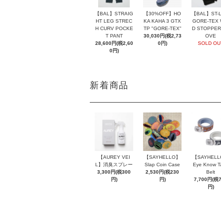
【BAL】ST-L
【BAL】STRAIG
【30%OFF】HO
GORE-TEX 
HT LEG STREC
KA KAHA 3 GTX
D STOPPER
H CURV POCKE
TP "GORE-TEX"
OVE
T PANT
30,030円(税2,73
SOLD OU
28,600円(税2,60
0円)
0円)
新着商品
【AUREY VEI
【SAYHELLO】
【SAYHEL
L】消臭スプレー
Slap Coin Case
Eye Know T
3,300円(税300
2,530円(税230
Belt
円)
円)
7,700円(税
円)