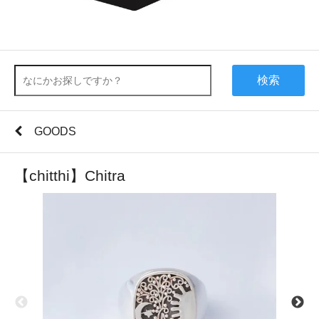
検索
GOODS
【chitthi】Chitra