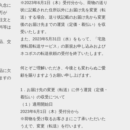
※2023年6月1日（木）受付分から、荷物の送り
入念に
状に記載された住所以外にお届け先を変更（転
万が
送）する場合、送り状記載のお届け先から変更
注文と
後のお届け先までの運賃（定価・着払い）を収
料等は
受いたします。
また、2023年5月31日（水）をもって、「宅急
品、交
便転居転送サービス」の新規お申し込みおよび
ネコポスの転送依頼の受付を終了いたします。
何とぞご理解いただき、今後とも変わらぬご愛
品に欠
顧を賜りますようお願い申し上げます。
ますの
1．お届け先の変更（転送）に伴う運賃（定価・
着払い）の収受について
（１）適用開始日
2023年6月1日（木）受付分から
※荷物を受け取るお客さまにご了承いただいた
うえで、変更（転送）を行います。