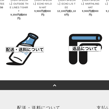
CIA
【VERYSPECIA
【VERYSPECIA
【VERYSPECIA
【VERYSPECIA
【V
TEE
L】OUTSIDE TH
L】ECHO NYLO
L】ECHO L/S T
L】HARTHLING
L】
850
E LINES T-SHIR
N HAT
EE
HAT
T
9,900円(税900
12,100円(税1,10
9,900円(税900
9,
9,350円(税850
円)
0円)
円)
円)
配送・送料について
支払