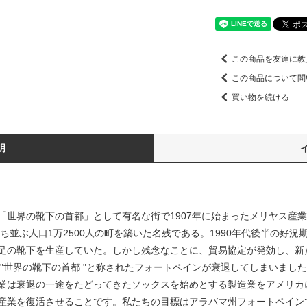
この商品を友達に教
この商品について問
買い物を続ける
明
世界の靴下の首都」として有名な街で1907年に始まったメリヤス産業が
立ち並ぶ人口1万2500人の町を築いた名残である。1990年代後半の好
足の靴下を生産していた。しかし残念なことに、貿易協定が発効し、新
界の靴下の首都 "と称されたフォートペインが衰退してしまいました。私たちM
業は衰退の一途をたどってきたソックスを始めとする製造業をアメリカ
産業を復活させることです。私たちの目標はアラバマ州フォートペイン