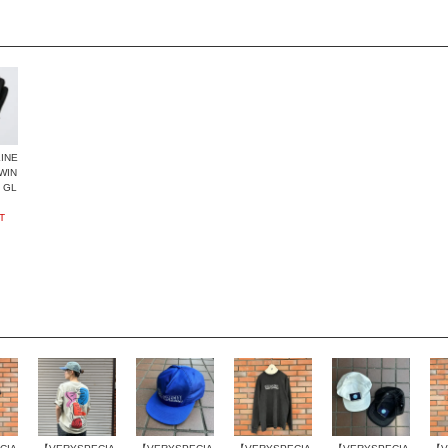
INE
WIN
 GL
T