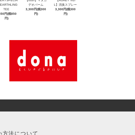
ERYSPECIA
【roun】マヌカ
【AUREY VEI
EARTHLING
デオバーム
L】消臭スプレー
TEE
3,300円(税300
3,300円(税300
350円(税850
円)
円)
円)
い方法について