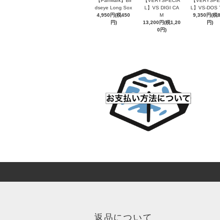
【ParrMark】Bir
【VERYSPECIA
【VERYSPE
dseye Long Sox
L】VS DIGI CA
L】VS-DOS 
4,950円(税450
M
9,350円(税
円)
13,200円(税1,20
円)
0円)
返品について