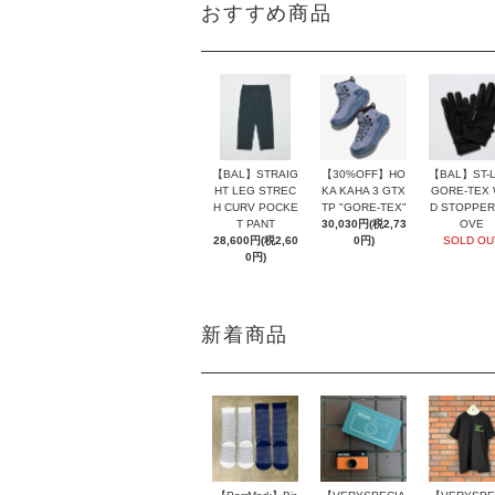
おすすめ商品
【BAL】ST-L
【BAL】STRAIG
【30%OFF】HO
GORE-TEX 
HT LEG STREC
KA KAHA 3 GTX
D STOPPER
H CURV POCKE
TP "GORE-TEX"
OVE
T PANT
30,030円(税2,73
SOLD OU
28,600円(税2,60
0円)
0円)
新着商品