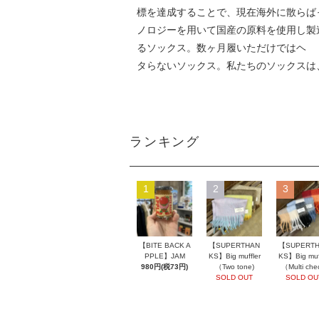
標を達成することで、現在海外に散らば
ノロジーを用いて国産の原料を使用し製造し
るソックス。数ヶ月履いただけではヘ
タらないソックス。私たちのソックスは
ランキング
1
2
3
【BITE BACK A
【SUPERTHAN
【SUPERT
PPLE】JAM
KS】Big muffler
KS】Big muff
980円(税73円)
（Two tone)
（Multi che
SOLD OUT
SOLD OU