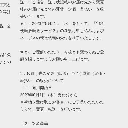
送）する場合、送り状記載のお届け先から変更
注文と
後のお届け先までの運賃（定価・着払い）を収
料等は
受いたします。
また、2023年5月31日（水）をもって、「宅急
品、交
便転居転送サービス」の新規お申し込みおよび
ネコポスの転送依頼の受付を終了いたします。
何とぞご理解いただき、今後とも変わらぬご愛
品に欠
顧を賜りますようお願い申し上げます。
ますの
1．お届け先の変更（転送）に伴う運賃（定価・
着払い）の収受について
（１）適用開始日
2023年6月1日（木）受付分から
※荷物を受け取るお客さまにご了承いただいた
うえで、変更（転送）を行います。
（２）対象商品