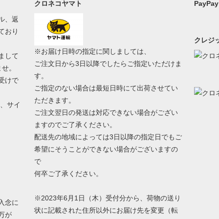
クロネコヤマト
PayPay
ル、返
ており
クレジッ
※お届け日時の指定に関しましては、
まして
ご注文日から3日以降でしたらご指定いただけま
ませ。
す。
受けで
ご指定のない場合は最短日時にて出荷させてい
ただきます。
う、サイ
ご注文翌日の発送は対応できない場合がござい
ますのでご了承ください。
配送先の地域によっては3日以降の指定日でもご
希望にそうことができない場合がございますの
で
何卒ご了承ください。
※2023年6月1日（木）受付分から、荷物の送り
入念に
状に記載された住所以外にお届け先を変更（転
万が