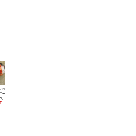
HAN
ler
ck)
T