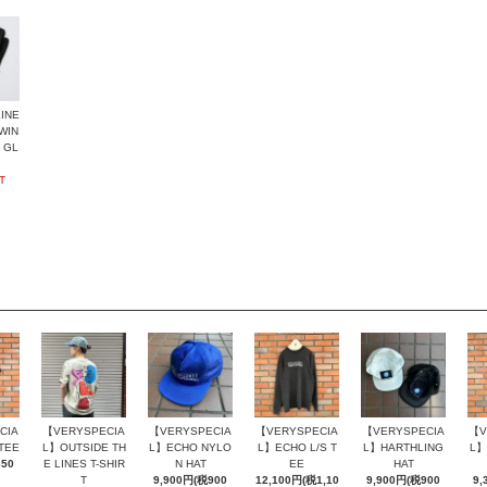
INE
WIN
 GL
T
CIA
【VERYSPECIA
【VERYSPECIA
【VERYSPECIA
【VERYSPECIA
【V
TEE
L】OUTSIDE TH
L】ECHO NYLO
L】ECHO L/S T
L】HARTHLING
L】
850
E LINES T-SHIR
N HAT
EE
HAT
T
9,900円(税900
12,100円(税1,10
9,900円(税900
9,