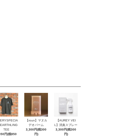
ERYSPECIA
【roun】マヌカ
【AUREY VEI
EARTHLING
デオバーム
L】消臭スプレー
TEE
3,300円(税300
3,300円(税300
350円(税850
円)
円)