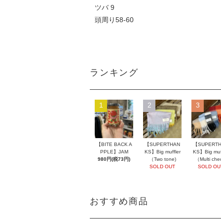
ツバ 9
頭周り58-60
ランキング
1
2
3
【BITE BACK A
【SUPERTHAN
【SUPERT
PPLE】JAM
KS】Big muffler
KS】Big muff
980円(税73円)
（Two tone)
（Multi che
SOLD OUT
SOLD OU
おすすめ商品