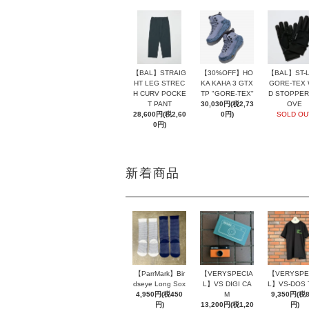
【BAL】ST-L
【BAL】STRAIG
【30%OFF】HO
GORE-TEX 
HT LEG STREC
KA KAHA 3 GTX
D STOPPER
H CURV POCKE
TP "GORE-TEX"
OVE
T PANT
30,030円(税2,73
SOLD OU
28,600円(税2,60
0円)
0円)
新着商品
【ParrMark】Bir
【VERYSPECIA
【VERYSPE
dseye Long Sox
L】VS DIGI CA
L】VS-DOS 
4,950円(税450
M
9,350円(税
円)
13,200円(税1,20
円)