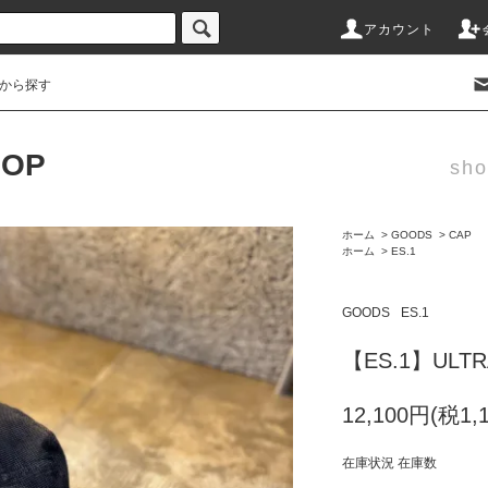
アカウント
から探す
HOP
sho
ホーム
>
GOODS
>
CAP
ホーム
>
ES.1
GOODS
ES.1
【ES.1】ULTR
12,100円(税1,
在庫状況 在庫数