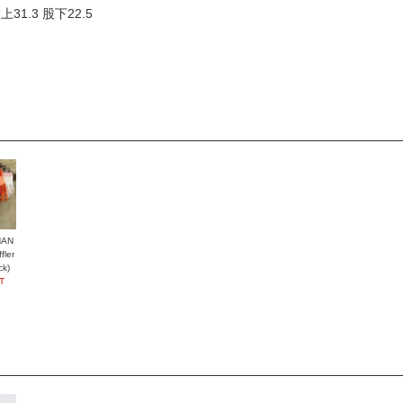
31.3 股下22.5
HAN
ler
ck)
T