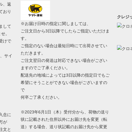
ル、返
ており
クレジッ
※お届け日時の指定に関しましては、
まして
ご注文日から3日以降でしたらご指定いただけま
ませ。
す。
受けで
ご指定のない場合は最短日時にて出荷させてい
ただきます。
う、サイ
ご注文翌日の発送は対応できない場合がござい
ますのでご了承ください。
配送先の地域によっては3日以降の指定日でもご
希望にそうことができない場合がございますの
で
何卒ご了承ください。
※2023年6月1日（木）受付分から、荷物の送り
入念に
状に記載された住所以外にお届け先を変更（転
万が
送）する場合、送り状記載のお届け先から変更
注文と