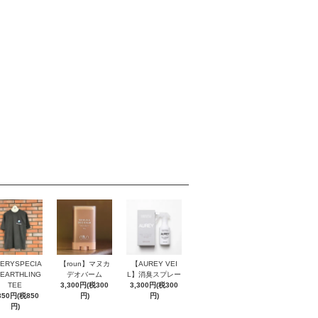
ERYSPECIA
【roun】マヌカ
【AUREY VEI
EARTHLING
デオバーム
L】消臭スプレー
TEE
3,300円(税300
3,300円(税300
350円(税850
円)
円)
円)