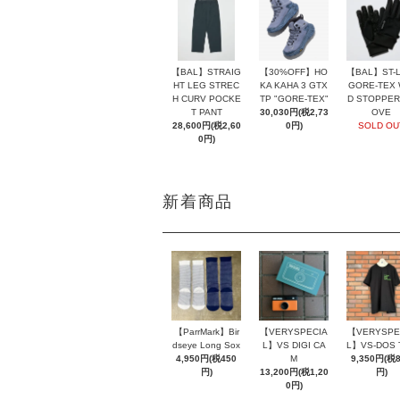
【BAL】ST-L
【BAL】STRAIG
【30%OFF】HO
GORE-TEX 
HT LEG STREC
KA KAHA 3 GTX
D STOPPER
H CURV POCKE
TP "GORE-TEX"
OVE
T PANT
30,030円(税2,73
SOLD OU
28,600円(税2,60
0円)
0円)
新着商品
【ParrMark】Bir
【VERYSPECIA
【VERYSPE
dseye Long Sox
L】VS DIGI CA
L】VS-DOS 
4,950円(税450
M
9,350円(税
円)
13,200円(税1,20
円)
0円)