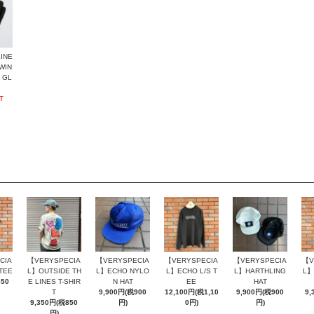
INE
WIN
 GL
T
CIA
【VERYSPECIA
【VERYSPECIA
【VERYSPECIA
【VERYSPECIA
【V
TEE
L】OUTSIDE TH
L】ECHO NYLO
L】ECHO L/S T
L】HARTHLING
L】
850
E LINES T-SHIR
N HAT
EE
HAT
T
9,900円(税900
12,100円(税1,10
9,900円(税900
9,
9,350円(税850
円)
0円)
円)
円)