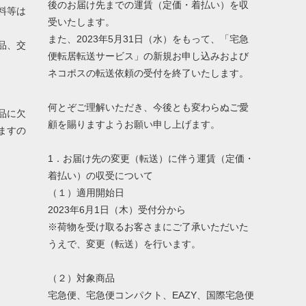
後のお届け先までの運賃（定価・着払い）を収
料等は
受いたします。
また、2023年5月31日（水）をもって、「宅急
品、交
便転居転送サービス」の新規お申し込みおよび
ネコポスの転送依頼の受付を終了いたします。
何とぞご理解いただき、今後とも変わらぬご愛
品に欠
顧を賜りますようお願い申し上げます。
ますの
1．お届け先の変更（転送）に伴う運賃（定価・
着払い）の収受について
（１）適用開始日
2023年6月1日（木）受付分から
※荷物を受け取るお客さまにご了承いただいた
うえで、変更（転送）を行います。
（２）対象商品
宅急便、宅急便コンパクト、EAZY、国際宅急便