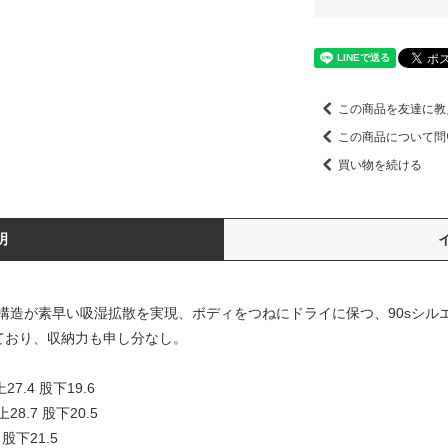
この商品を友達に教
この商品について問
買い物を続ける
明
構造が素早い吸湿拡散を実現、ボディをつねにドライに保つ、90sシル
ており、収納力も申し分なし。
7.4 股下19.6
8.7 股下20.5
股下21.5