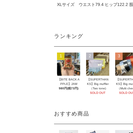
XLサイズ ウエスト79.4 ヒップ122.2 股上
ランキング
1
2
3
【BITE BACK A
【SUPERTHAN
【SUPERT
PPLE】JAM
KS】Big muffler
KS】Big muff
980円(税73円)
（Two tone)
（Multi che
SOLD OUT
SOLD OU
おすすめ商品