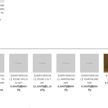
INE
WIN
 GL
T
CIA
【VERYSPECIA
【VERYSPECIA
【VERYSPECIA
【VERYSPECIA
【
 TH
L】ECHO NYLO
L】ECHO L/S T
L】HARTHLING
L】EARTHLING
SHIR
N HAT
EE
HAT
TEE
3,
9,900円(税900
12,100円(税1,10
9,900円(税900
9,350円(税850
850
円)
0円)
円)
円)