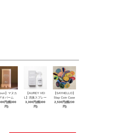
roun】マヌカ
【AUREY VEI
【SAYHELLO】
デオバーム
L】消臭スプレー
Slap Coin Case
300円(税300
3,300円(税300
2,530円(税230
円)
円)
円)