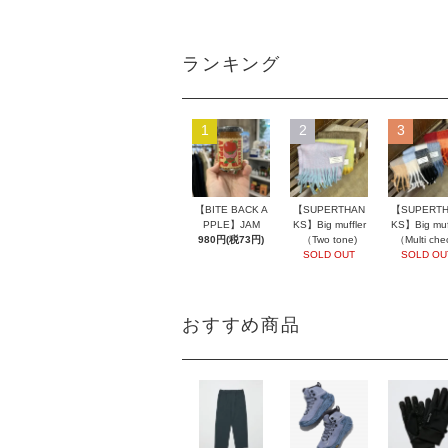
ランキング
1
2
3
【BITE BACK A
【SUPERTHAN
【SUPERT
PPLE】JAM
KS】Big muffler
KS】Big muff
980円(税73円)
（Two tone)
（Multi che
SOLD OUT
SOLD OU
おすすめ商品