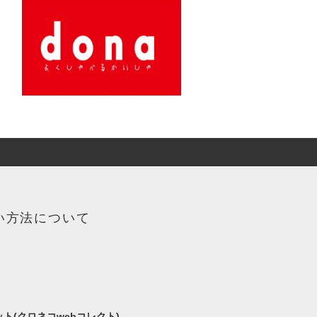
い方法について
ト(クロネコwebコレクト)