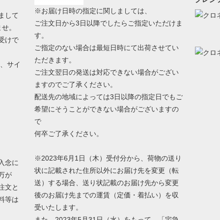
※お届け日時の指定に関しましては、
まして
ご注文日から3日以降でしたらご指定いただけま
ませ。
す。
受けで
ご指定のない場合は最短日時にて出荷させてい
ただきます。
う、サイ
ご注文翌日の発送は対応できない場合がござい
ますのでご了承ください。
配送先の地域によっては3日以降の指定日でもご
希望にそうことができない場合がございますの
で
何卒ご了承ください。
※2023年6月1日（木）受付分から、荷物の送り
入念に
状に記載された住所以外にお届け先を変更（転
万が
送）する場合、送り状記載のお届け先から変更
注文と
後のお届け先までの運賃（定価・着払い）を収
料等は
受いたします。
また、2023年5月31日（水）をもって、「宅急