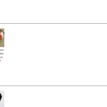
HAN
ler
ck)
T