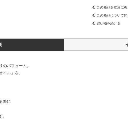
この商品を友達に教
この商品について問
買い物を続ける
明
りのパフューム。
オイル」を。
る際に
す。