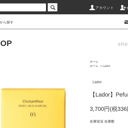
アカウント
から探す
HOP
sho
ホーム
ホーム
>
Lador
Lador
【Lador】Pefum
3,700円(税336
在庫状況 在庫数