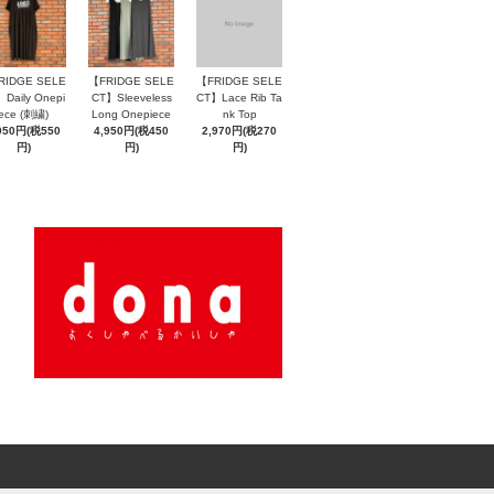
RIDGE SELE
【FRIDGE SELE
【FRIDGE SELE
Daily Onepi
CT】Sleeveless
CT】Lace Rib Ta
ece (刺繍)
Long Onepiece
nk Top
050円(税550
4,950円(税450
2,970円(税270
円)
円)
円)