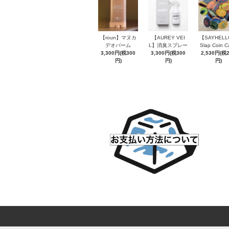
【roun】マヌカ
【AUREY VEI
【SAYHEL
デオバーム
L】消臭スプレー
Slap Coin C
3,300円(税300
3,300円(税300
2,530円(税
円)
円)
円)