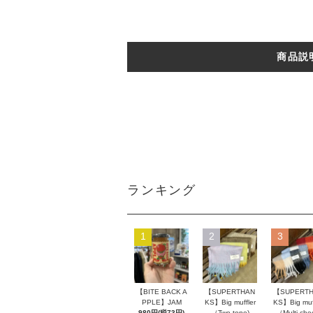
商品説
ランキング
1
2
3
【BITE BACK A
【SUPERTHAN
【SUPERT
PPLE】JAM
KS】Big muffler
KS】Big muff
980円(税73円)
（Two tone)
（Multi che