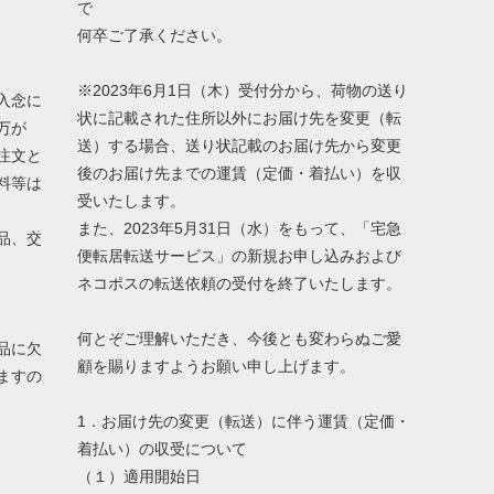
で
何卒ご了承ください。
※2023年6月1日（木）受付分から、荷物の送り
入念に
状に記載された住所以外にお届け先を変更（転
万が
送）する場合、送り状記載のお届け先から変更
注文と
後のお届け先までの運賃（定価・着払い）を収
料等は
受いたします。
また、2023年5月31日（水）をもって、「宅急
品、交
便転居転送サービス」の新規お申し込みおよび
ネコポスの転送依頼の受付を終了いたします。
何とぞご理解いただき、今後とも変わらぬご愛
品に欠
顧を賜りますようお願い申し上げます。
ますの
1．お届け先の変更（転送）に伴う運賃（定価・
着払い）の収受について
（１）適用開始日