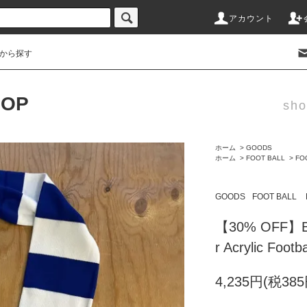
アカウント
から探す
HOP
sho
ホーム
>
GOODS
ホーム
>
FOOT BALL
>
FO
GOODS
FOOT BALL
【30% OFF】BO
r Acrylic Footb
4,235円(税385