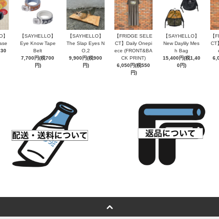
LO】
【SAYHELLO】
【SAYHELLO】
【FRIDGE SELE
【SAYHELLO】
【F
ase
Eye Know Tape
The Slap Eyes N
CT】Daily Onepi
New Daylily Mes
CT】
230
Belt
O,2
ece (FRONT&BA
h Bag
7,700円(税700
9,900円(税900
CK PRINT)
15,400円(税1,40
6,
円)
円)
6,050円(税550
0円)
円)