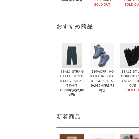
SOLD OUT
SOLD OU
おすすめ商品
【BAL】ST-L
【BAL】STRAIG
【30%OFF】HO
GORE-TEX 
HT LEG STREC
KA KAHA 3 GTX
D STOPPER
H CURV POCKE
TP "GORE-TEX"
OVE
T PANT
30,030円(税2,73
SOLD OU
28,600円(税2,60
0円)
0円)
新着商品