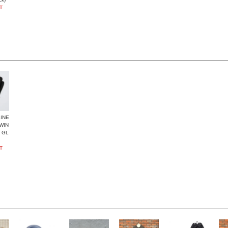
T
INE
WIN
 GL
T