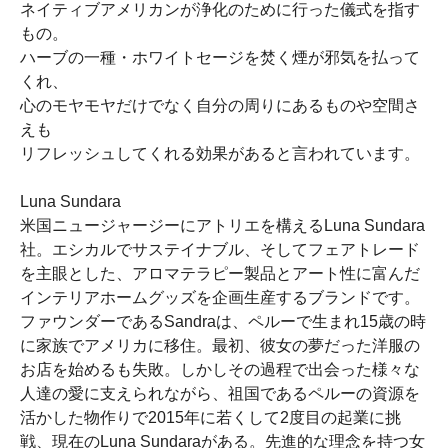
ネイティブアメリカンが浄化のために行った儀式を指す
もの。
ハーブの一種・ホワイトセージを焚く煙が邪気を払って
くれ、
心のモヤモヤだけでなく自分の周りにあるものや空間さ
えも
リフレッシュしてくれる効果があると言われています。
Luna Sundara
米国ニュージャージーにアトリエを構えるLuna Sundara
社。エシカルでサステイナブル、そしてフェアトレード
を主眼とした、アロマテラピー製品とアート性に富んだ
インテリアホームグッズを企画生産するブランドです。
ファウンダーであるSandraは、ペルーで生まれ15歳の時
に家族でアメリカに移住。最初、彼女の夢だった洋服の
お店を始めるも失敗。しかしその過程で出会った様々な
人達の愛に支えられながら、祖国であるペルーの資源を
活かした物作りで2015年に若くして2度目の起業に挑
戦、現在のLuna Sundaraがある。先進的な理念を持つ女