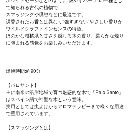
ホワイトセージなどのように"燃やすハーブ"の一種とし
て知られる古代の植物で、
スマッジングや瞑想などに最適です。
調香されたお香とは異なり"強すぎない"やさしい香りが
ワイルドクラフトインセンスの特徴。
ほのかな柑橘系と甘さを感じる木の香り、柔らかな煙り
に包まれる感覚をお楽しみいただけます。
燃焼時間:約90分
【パロサント】
主に南米の沿岸地域で育つ魅惑的な木で「Palo Santo」
はスペイン語で神聖な木という意味。
実用としては虫よけからアロマテラピーまで様々な用途
で重用されています。
【スマッジングとは】