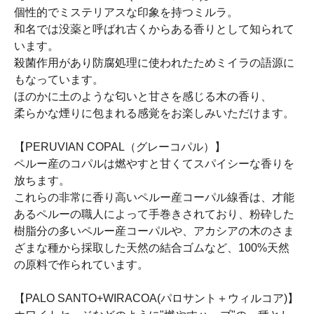
個性的でミステリアスな印象を持つミルラ。
和名では没薬と呼ばれ古くからある香りとして知られて
います。
殺菌作用があり防腐処理に使われたためミイラの語源に
もなっています。
ほのかに土のような匂いと甘さを感じる木の香り、
柔らかな煙りに包まれる感覚をお楽しみいただけます。
【PERUVIAN COPAL（グレーコパル）】
ペルー産のコパルは燃やすと甘くてスパイシーな香りを
放ちます。
これらの非常に香り高いペルー産コーパル線香は、才能
あるペルーの職人によって手巻きされており、粉砕した
樹脂分の多いペルー産コーパルや、アカシアの木のさま
ざまな種から採取した天然の結合ゴムなど、100%天然
の原料で作られています。
【PALO SANTO+WIRACOA(パロサント＋ウィルコア)】