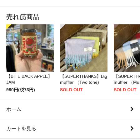
売れ筋商品
【BITE BACK APPLE】
【SUPERTHANKS】Big
【SUPERTH
JAM
muffler （Two tone)
muffler （Mul
980円(税73円)
SOLD OUT
SOLD OUT
ホーム
カートを見る