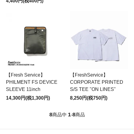
4,400円(税400円)
【Fresh Service】
【FreshService】
PHILMENT FS DEVICE
CORPORATE PRINTED
SLEEVE 11inch
S/S TEE "ON LINES"
14,300円(税1,300円)
8,250円(税750円)
8
1
8
商品中
-
商品