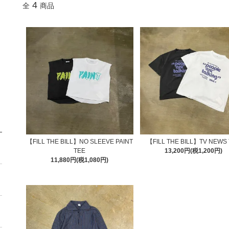
4
全
商品
【FILL THE BILL】NO SLEEVE PAINT
【FILL THE BILL】TV NEWS
TEE
13,200円(税1,200円)
11,880円(税1,080円)