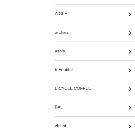
AIGLE
archies
asobu
b.Eautiful
BICYCLE COFFEE
BAL
chitthi