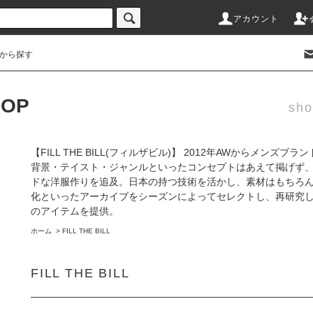
アカウント
から探す
HOP
sho
【FILL THE BILL(フィルザビル)】 2012年AWからメンズブランド
背景・テイスト・ジャンルといったコンセプトはあえて掲げず
ドな洋服作りを追及。日本の持つ技術を活かし、素材はもちろ
化といったアーカイブをシーズンによってセレクトし、再研究
のアイテムを提供。
ホーム
>
FILL THE BILL
FILL THE BILL