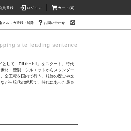
会員登録
ログイン
カート(0)
メルマガ登録・解除
お問い合わせ
pping site leading sentence
として「Fill the bill」をスタート。時代
、素材・縫製・シルエットからスタンダー
ん、全工程を国内で行う。服飾の歴史や文
しながら現代の解釈で、時代にあった最良