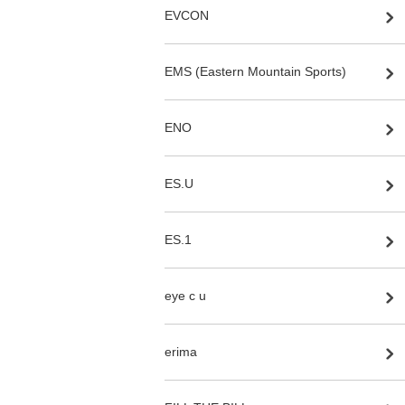
EVCON
EMS (Eastern Mountain Sports)
ENO
ES.U
ES.1
eye c u
erima