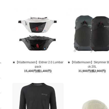
★【Klattermusen】Eldner 2.0 Lumbar
★【Klattermusen】Skrymner B
pack
ck 20L
15,400円(税1,400円)
31,900円(税2,900円)