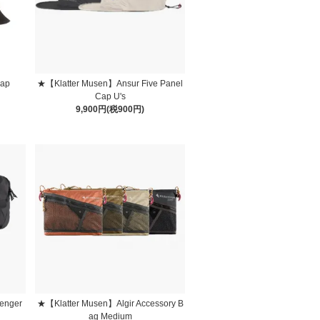
Cap
★【Klatter Musen】Ansur Five Panel
Cap U's
9,900円(税900円)
enger
★【Klatter Musen】Algir Accessory B
ag Medium