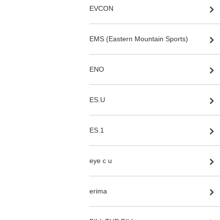
EVCON
EMS (Eastern Mountain Sports)
ENO
ES.U
ES.1
eye c u
erima