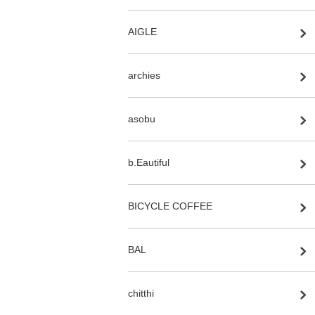
AIGLE
archies
asobu
b.Eautiful
BICYCLE COFFEE
BAL
chitthi