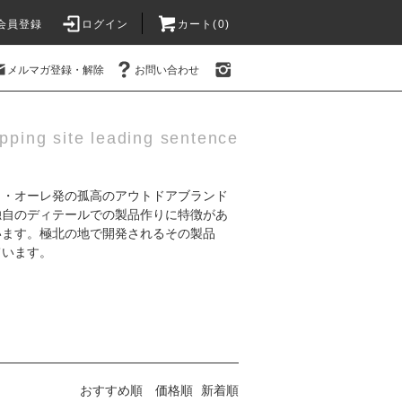
会員登録
ログイン
カート(0)
メルマガ登録・解除
お問い合わせ
pping site leading sentence
リゾート・オーレ発の孤高のアウトドアブランド
独自のディテールでの製品作りに特徴があ
います。極北の地で開発されるその製品
ています。
おすすめ順
価格順
新着順