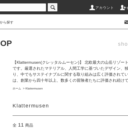
アカウント
から探す
HOP
sho
【Klattermusen(クレッタルムーセン)】 北欧最大の山岳
です。厳選されたマテリアル、人間工学に基づいたデザイン、
り、中でもサステイナブルに関する取り組みは広く評価されて
は、創業から四十年以上、数多くの冒険者たちに評価され続け
ホーム
>
Klattermusen
Klattermusen
11
全
商品