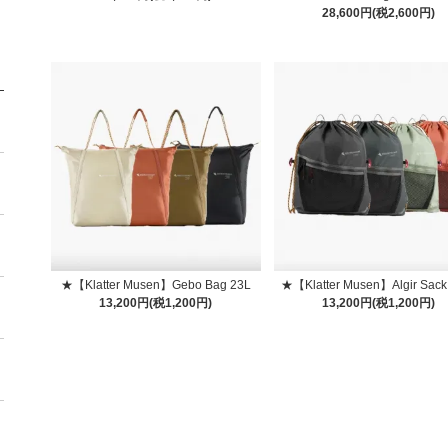
28,600円(税2,600円)
★【Klatter Musen】Gebo Bag 23L
★【Klatter Musen】Algir Sack
13,200円(税1,200円)
13,200円(税1,200円)