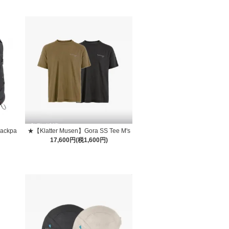
ackpa
★【Klatter Musen】Gora SS Tee M's
17,600円(税1,600円)