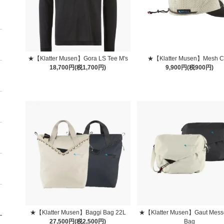
★【Klatter Musen】Gora LS Tee M's
★【Klatter Musen】Mesh 
18,700円(税1,700円)
9,900円(税900円)
★【Klatter Musen】Baggi Bag 22L
★【Klatter Musen】Gaut Mess
27,500円(税2,500円)
Bag