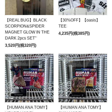
【REAL BUG】BLACK
【30%OFF】【oasis】
SCORPION&SPIDER
TEE
MAGNET GLOW IN THE
4,235円(税385円)
DARK 2pcs SET"
3,520円(税320円)
【HUMAN ANA TOMY】
【HUMAN ANA TOMY】