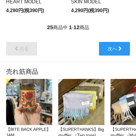
HEART MODEL
SKIN MODEL
4,290円(税390円)
4,290円(税390円)
25
1
12
商品中
-
商品
戻る
次へ
売れ筋商品
【BITE BACK APPLE】
【SUPERTHANKS】Big
【SUPERTH
JAM
muffler （Two tone)
muffler （Mul