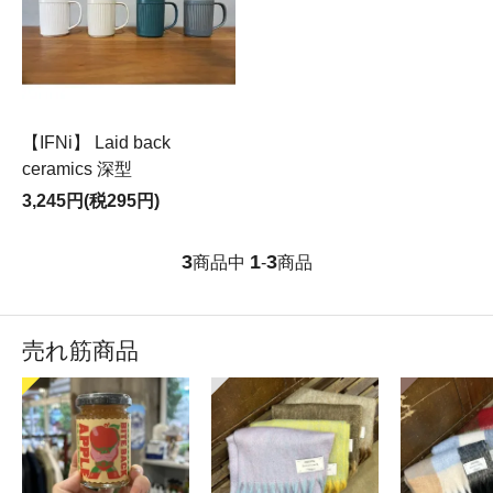
【IFNi】 Laid back
ceramics 深型
3,245円(税295円)
3
1
3
商品中
-
商品
売れ筋商品