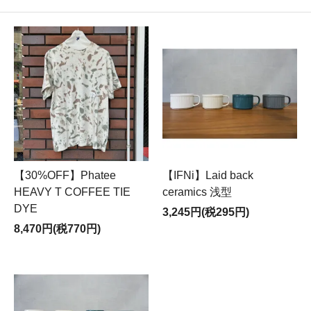
【30%OFF】Phatee
【IFNi】Laid back
HEAVY T COFFEE TIE
ceramics 浅型
DYE
3,245円(税295円)
8,470円(税770円)