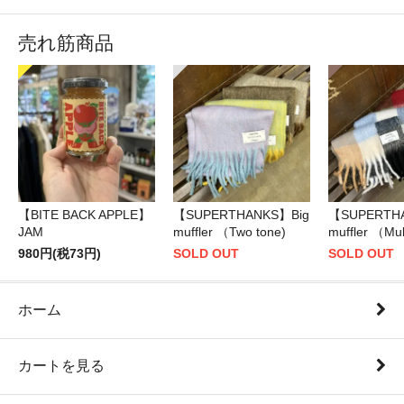
売れ筋商品
【BITE BACK APPLE】
【SUPERTHANKS】Big
【SUPERTH
JAM
muffler （Two tone)
muffler （Mul
980円(税73円)
SOLD OUT
SOLD OUT
ホーム
カートを見る