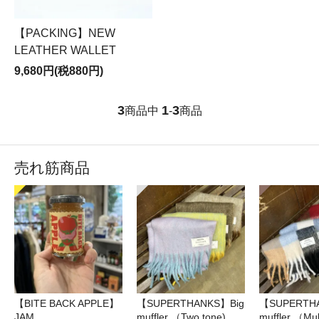
【PACKING】NEW
LEATHER WALLET
9,680円(税880円)
3
1
3
商品中
-
商品
売れ筋商品
【BITE BACK APPLE】
【SUPERTHANKS】Big
【SUPERTH
JAM
muffler （Two tone)
muffler （Mul