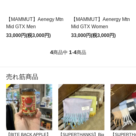
【MAMMUT】Aenegy Mtn
【MAMMUT】Aenergy Mtn
Mid GTX Men
Mid GTX Women
33,000円(税3,000円)
33,000円(税3,000円)
4
1
4
商品中
-
商品
売れ筋商品
【BITE BACK APPLE】
【SUPERTHANKS】Big
【SUPERTH