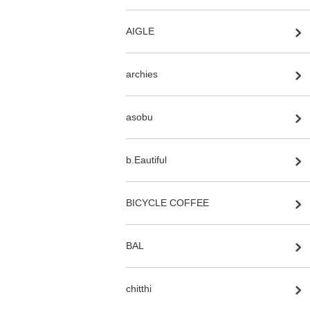
AIGLE
archies
asobu
b.Eautiful
BICYCLE COFFEE
BAL
chitthi