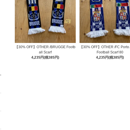
【30% OFF】OTHER /BRUGGE Footb
【30% OFF】OTHER /FC Porto A
all Scarf
Football Scarf 80
4,235円(税385円)
4,235円(税385円)