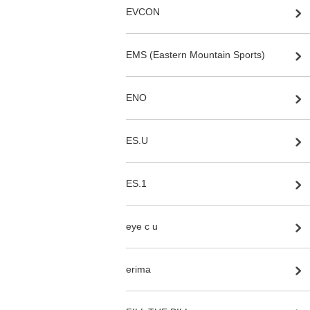
EVCON
EMS (Eastern Mountain Sports)
ENO
ES.U
ES.1
eye c u
erima