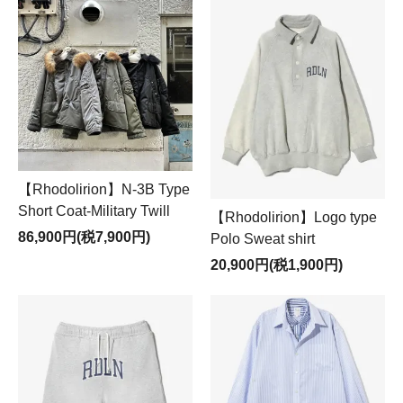
【Rhodolirion】N-3B Type
Short Coat-Military Twill
【Rhodolirion】Logo type
86,900円(税7,900円)
Polo Sweat shirt
20,900円(税1,900円)