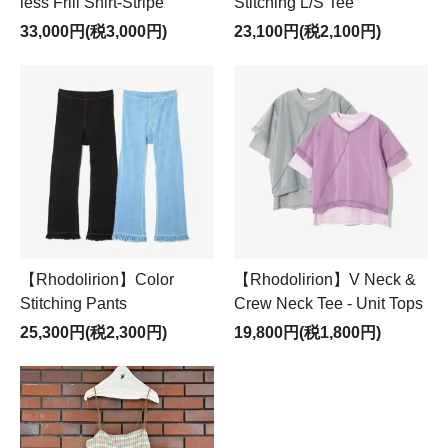
less Frill Shirt-Stripe
Stitching L/S Tee
33,000円(税3,000円)
23,100円(税2,100円)
【Rhodolirion】Color
【Rhodolirion】V Neck &
Stitching Pants
Crew Neck Tee - Unit Tops
25,300円(税2,300円)
19,800円(税1,800円)