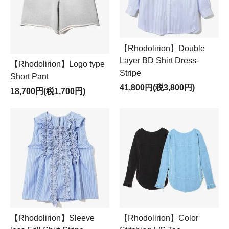
【Rhodolirion】Double
Layer BD Shirt Dress-
【Rhodolirion】Logo type
Stripe
Short Pant
41,800円(税3,800円)
18,700円(税1,700円)
【Rhodolirion】Sleeve
【Rhodolirion】Color