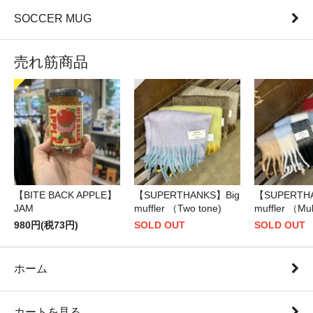
SOCCER MUG
売れ筋商品
【BITE BACK APPLE】
【SUPERTHANKS】Big
【SUPERTH
JAM
muffler （Two tone)
muffler （Mul
980円(税73円)
SOLD OUT
SOLD OUT
ホーム
カートを見る