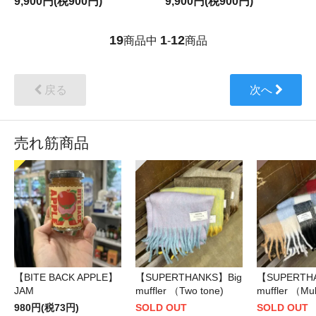
9,900円(税900円)
9,900円(税900円)
19
1
12
商品中
-
商品
戻る
次へ
売れ筋商品
【BITE BACK APPLE】
【SUPERTHANKS】Big
【SUPERTH
JAM
muffler （Two tone)
muffler （Mul
980円(税73円)
SOLD OUT
SOLD OUT