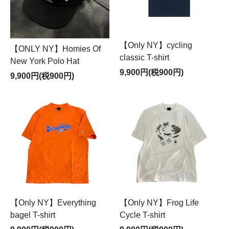
【Only NY】cycling
【ONLY NY】Homies Of
classic T-shirt
New York Polo Hat
9,900円(税900円)
9,900円(税900円)
【Only NY】Everything
【Only NY】Frog Life
bagel T-shirt
Cycle T-shirt