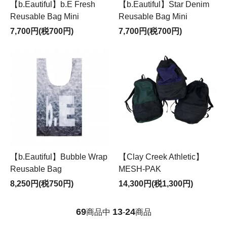
【b.Eautiful】b.E Fresh
【b.Eautiful】Star Denim
Reusable Bag Mini
Reusable Bag Mini
7,700円(税700円)
7,700円(税700円)
【b.Eautiful】Bubble Wrap
【Clay Creek Athletic】
Reusable Bag
MESH-PAK
8,250円(税750円)
14,300円(税1,300円)
69
13
24
商品中
-
商品