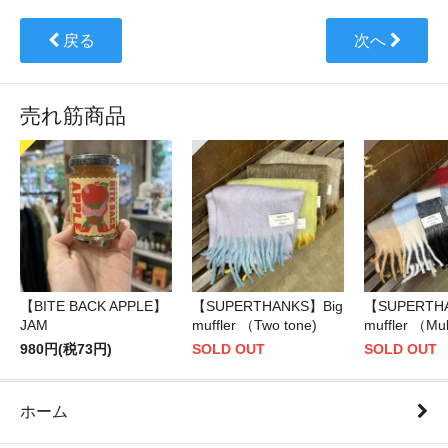
戻る
次へ
売れ筋商品
【BITE BACK APPLE】
【SUPERTHANKS】Big
【SUPERTH
JAM
muffler （Two tone)
muffler （Mul
980円(税73円)
SOLD OUT
SOLD OUT
ホーム