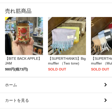
売れ筋商品
【BITE BACK APPLE】
【SUPERTHANKS】Big
【SUPERTH
JAM
muffler （Two tone)
muffler （Mul
980円(税73円)
SOLD OUT
SOLD OUT
ホーム
カートを見る