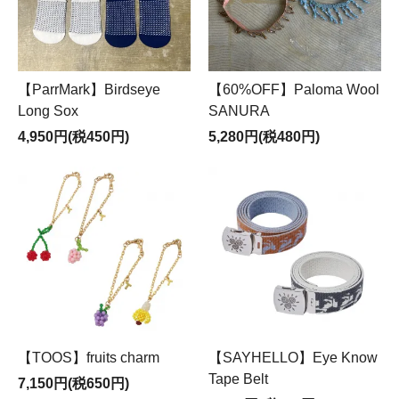
【ParrMark】Birdseye
【60%OFF】Paloma Wool
Long Sox
SANURA
4,950円(税450円)
5,280円(税480円)
【TOOS】fruits charm
【SAYHELLO】Eye Know
Tape Belt
7,150円(税650円)