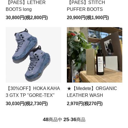
【PAES】LETHER
【PAES】STITCH
BOOTS long
PUFFER BOOTS
30,800円(税2,800円)
20,900円(税1,900円)
【30%OFF】HOKA KAHA
★【Medete】ORGANIC
3 GTX TP "GORE-TEX"
LEATHER WASH
30,030円(税2,730円)
2,970円(税270円)
48
25
36
商品中
-
商品