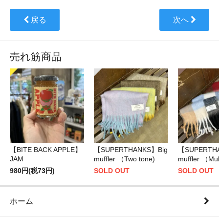
戻る
次へ
売れ筋商品
【BITE BACK APPLE】
【SUPERTHANKS】Big
【SUPERTH
JAM
muffler （Two tone)
muffler （Mul
980円(税73円)
SOLD OUT
SOLD OUT
ホーム