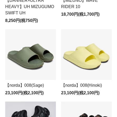
【DANNER×ULTRA
【MIZUNO】WAVE
HEAVY】UH MIZUGUMO
RIDER 10
SWIFT UH
18,700円(税1,700円)
8,250円(税750円)
【norda】008(Sage)
【norda】008(Hinoki)
23,100円(税2,100円)
23,100円(税2,100円)