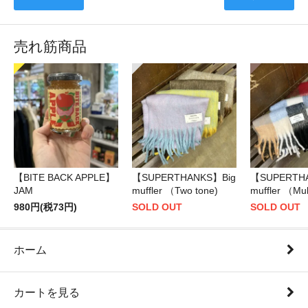
売れ筋商品
【BITE BACK APPLE】
【SUPERTHANKS】Big
【SUPERTH
JAM
muffler （Two tone)
muffler （Mul
980円(税73円)
SOLD OUT
SOLD OUT
ホーム
カートを見る